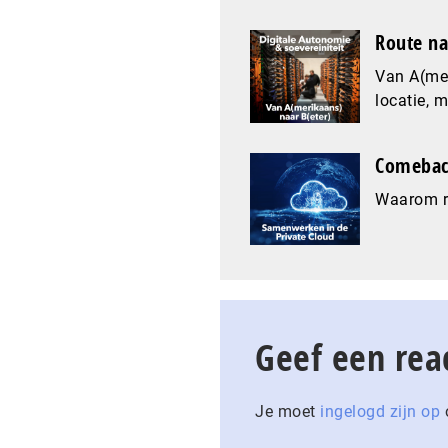
Route na
Van A(mer
locatie, 
Comeback
Waarom re
Geef een rea
Je moet
ingelogd zijn op
o