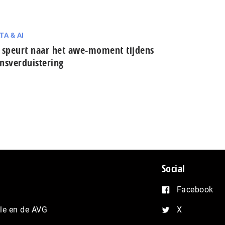
TA & AI
 speurt naar het awe-moment tijdens
nsverduistering
Social
Facebook
e en de AVG
X