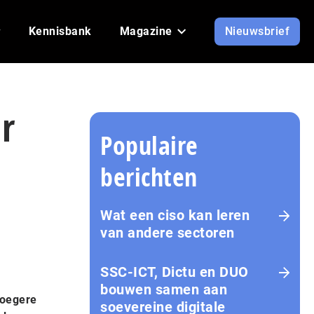
Kennisbank
Magazine
Nieuwsbrief
r
Populaire
berichten
Wat een ciso kan leren
van andere sectoren
SSC-ICT, Dictu en DUO
bouwen samen aan
roegere
soevereine digitale