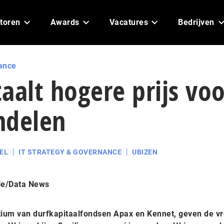
toren
Awards
Vacatures
Bedrijven
ance
aalt hogere prijs voo
ndelen
EL
IT STRATEGY & GOVERNANCE
UBIZEN
le/Data News
rtium van durfkapitaalfondsen Apax en Kennet, geven de v