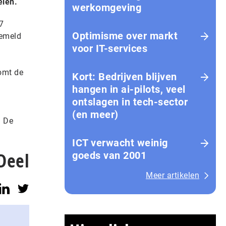
elen.
werkomgeving
7
Optimisme over markt
gemeld
voor IT-services
omt de
Kort: Bedrijven blijven
hangen in ai-pilots, veel
ontslagen in tech-sector
(en meer)
. De
ICT verwacht weinig
Deel
goeds van 2001
Meer artikelen