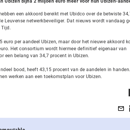
n Ubizen bijna 2 miljoen euro méér voor hun Ubizen-aand
hebben een akkoord bereikt met Ubidco over de betwiste 34,
de Leuvense netwerkbeveiliger. Dat nieuws wordt vandaag 
Tijd.
5 euro per aandeel Ubizen, maar door het nieuwe akkoord k
euro. Het consortium wordt hiermee definitief eigenaar van
r een belang van 34,7 procent in Ubizen.
aandeel bood, heeft 43,15 procent van de aandelen in handen
nnen werken aan een toekomstplan voor Ubizen.
Computable