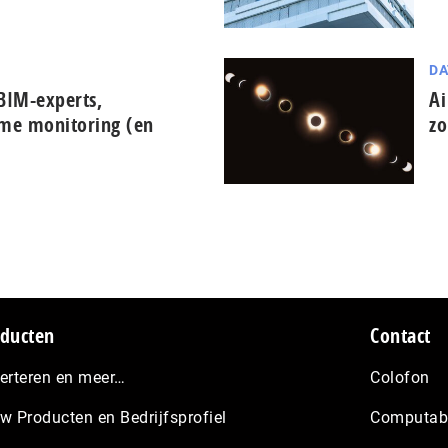
DA
BIM-experts,
Ai
ime monitoring (en
zo
ducten
Contact
erteren en meer…
Colofon
w Producten en Bedrijfsprofiel
Computabl