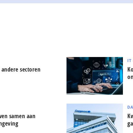
IT
 andere sectoren
Ko
on
DA
uwen samen aan
Kw
mgeving
ga