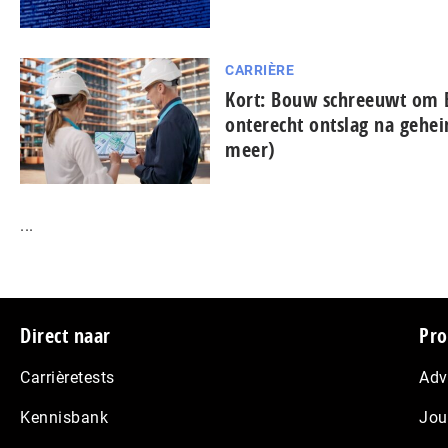
CARRIÈRE
Kort: Bouw schreeuwt om 
onterecht ontslag na gehe
meer)
...
Footer
Direct naar
Pro
Carrièretests
Adv
Kennisbank
Jou