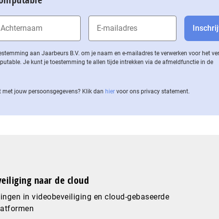
 toestemming aan Jaarbeurs B.V. om je naam en e-mailadres te verwerken voor het v
ble. Je kunt je toestemming te allen tijde intrekken via de af­meld­func­tie in de
 met jouw per­soons­ge­ge­vens? Klik dan
hier
voor ons privacy statement.
eiliging naar de cloud
ingen in videobeveiliging en cloud-gebaseerde
latformen