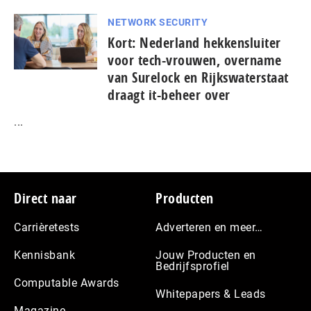
NETWORK SECURITY
Kort: Nederland hekkensluiter
voor tech-vrouwen, overname
van Surelock en Rijkswaterstaat
draagt it-beheer over
...
Footer
Direct naar
Producten
Carrièretests
Adverteren en meer…
Kennisbank
Jouw Producten en
Bedrijfsprofiel
Computable Awards
Whitepapers & Leads
Magazine