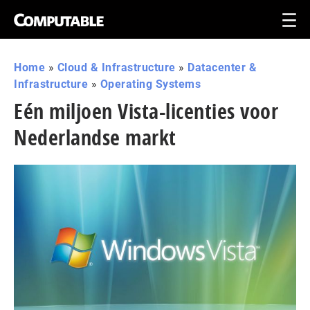
Home
»
Cloud & Infrastructure
»
Datacenter &
Infrastructure
»
Operating Systems
Eén miljoen Vista-licenties voor
Nederlandse markt