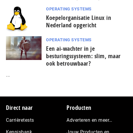
OPERATING SYSTEMS
Koepelorganisatie Linux in
Nederland opgericht
OPERATING SYSTEMS
Een ai-wachter in je
besturingssysteem: slim, maar
ook betrouwbaar?
...
Footer
Direct naar
Producten
Carrièretests
Adverteren en meer…
Kennisbank
Jouw Producten en