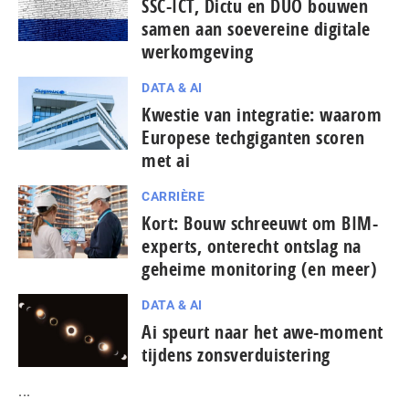
SSC-ICT, Dictu en DUO bouwen
samen aan soevereine digitale
werkomgeving
DATA & AI
Kwestie van integratie: waarom
Europese tech­gi­gan­ten scoren
met ai
CARRIÈRE
Kort: Bouw schreeuwt om BIM-
experts, onterecht ontslag na
geheime monitoring (en meer)
DATA & AI
Ai speurt naar het awe-moment
tijdens zonsverduistering
...