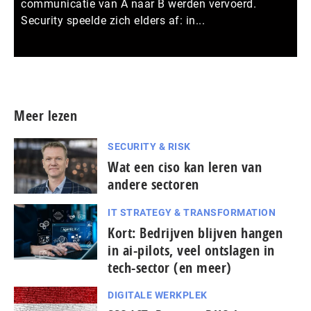
communicatie van A naar B werden vervoerd.
Security speelde zich elders af: in...
Meer persberichten
Meer lezen
SECURITY & RISK
Wat een ciso kan leren van
andere sectoren
IT STRATEGY & TRANSFORMATION
Kort: Bedrijven blijven hangen
in ai-pilots, veel ontslagen in
tech-sector (en meer)
DIGITALE WERKPLEK