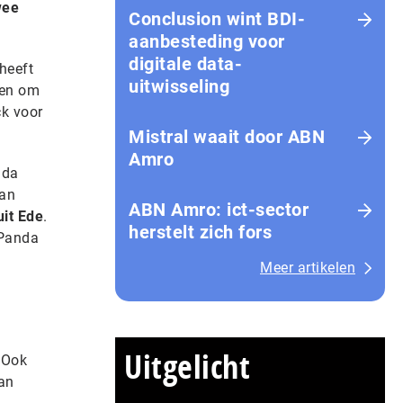
wee
Conclusion wint BDI-
aanbesteding voor
digitale data-
heeft
uitwisseling
men om
ck voor
Mistral waait door ABN
Amro
nda
an
ABN Amro: ict-sector
uit Ede
.
herstelt zich fors
Panda
Meer artikelen
Uitgelicht
 Ook
an