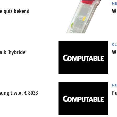
N
e quiz bekend
Wi
CL
alk ‘hybride’
Wi
N
ung t.w.v. € 8033
Pu