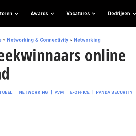
toren
Awards
Vacatures
Bedrijven
e
»
Networking & Connectivity
»
Networking
ekwinnaars online
nd
TUEEL
NETWORKING
AVM
E-OFFICE
PANDA SECURITY