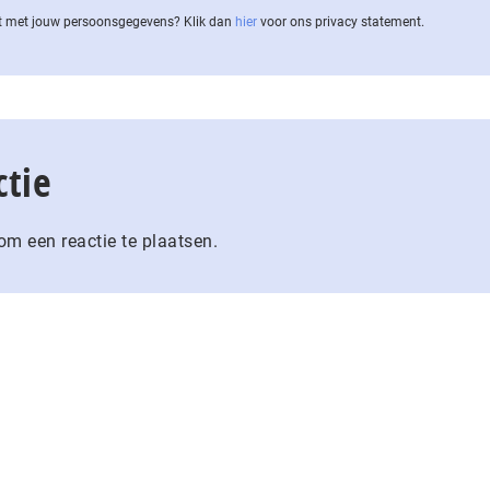
 met jouw per­soons­ge­ge­vens? Klik dan
hier
voor ons privacy statement.
ctie
m een reactie te plaatsen.