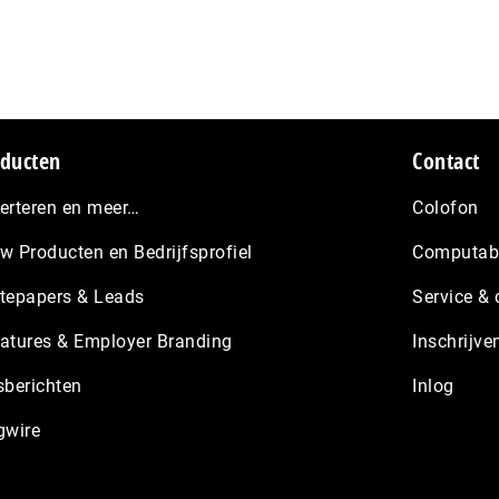
ducten
Contact
erteren en meer…
Colofon
w Producten en Bedrijfsprofiel
Computabl
tepapers & Leads
Service & 
atures & Employer Branding
Inschrijve
sberichten
Inlog
gwire