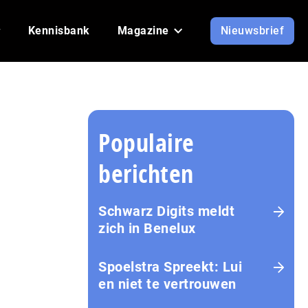
Kennisbank
Magazine
Nieuwsbrief
Populaire
berichten
Schwarz Digits meldt
zich in Benelux
Spoelstra Spreekt: Lui
en niet te vertrouwen