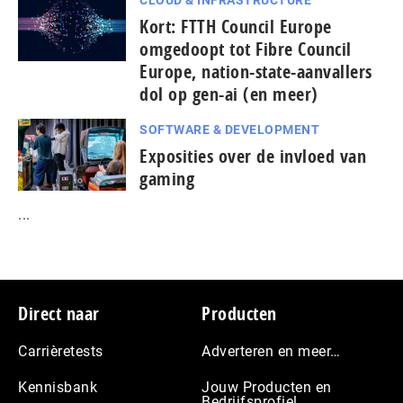
CLOUD & INFRASTRUCTURE
Kort: FTTH Council Europe
omgedoopt tot Fibre Council
Europe, nation-state-aanvallers
dol op gen-ai (en meer)
SOFTWARE & DEVELOPMENT
Exposities over de invloed van
gaming
...
Footer
Direct naar
Producten
Carrièretests
Adverteren en meer…
Kennisbank
Jouw Producten en
Bedrijfsprofiel