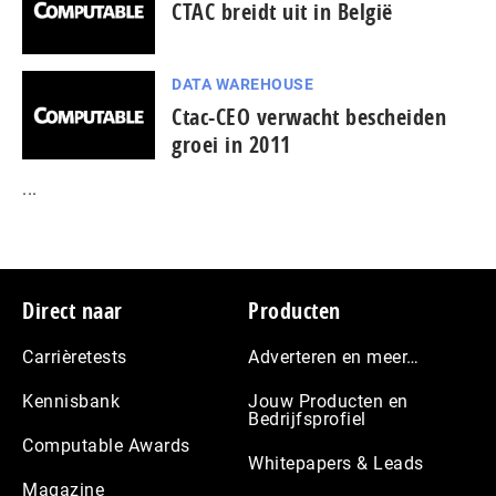
CTAC breidt uit in België
DATA WAREHOUSE
Ctac-CEO verwacht bescheiden
groei in 2011
...
Footer
Direct naar
Producten
Carrièretests
Adverteren en meer…
Kennisbank
Jouw Producten en
Bedrijfsprofiel
Computable Awards
Whitepapers & Leads
Magazine