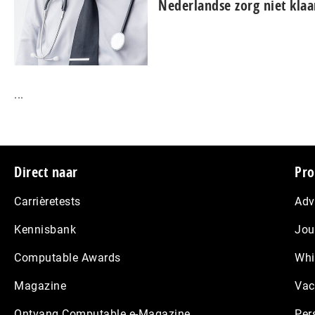
Nederlandse zorg niet kla
...
Footer
Direct naar
Pro
Carrièretests
Adv
Kennisbank
Jou
Computable Awards
Whi
Magazine
Vac
Ontvang Computable e-Magazine
Per