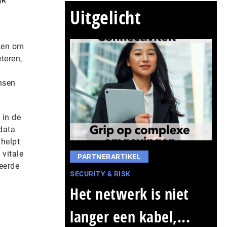
Uitgelicht
iken om
teren,
ensen
 in de
data
 helpt
vitale
PARTNERARTIKEL
teerde
SECURITY & RISK
Het netwerk is niet
langer een kabel,...