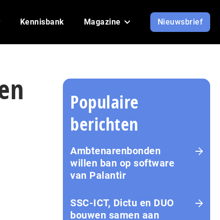
Kennisbank
Magazine
Nieuwsbrief
len
Populaire
berichten
Ambtenarenbonden
willen ban op software
van Palantir
SSC-ICT, Dictu en DUO
bouwen samen aan