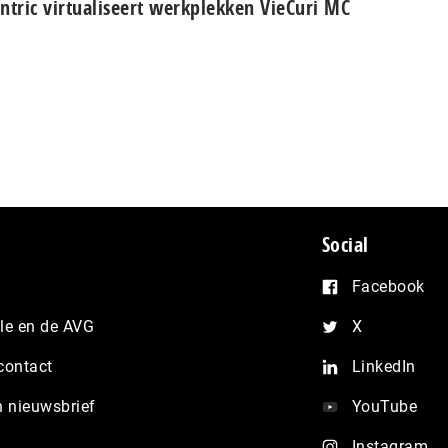
ntric virtualiseert werkplekken VieCuri MC
Social
Facebook
e en de AVG
X
contact
LinkedIn
n nieuwsbrief
YouTube
Instagram