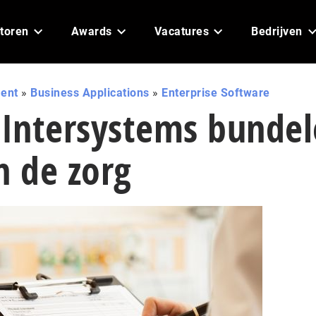
toren
Awards
Vacatures
Bedrijven
ent
»
Business Applications
»
Enterprise Software
 Intersystems bunde
n de zorg