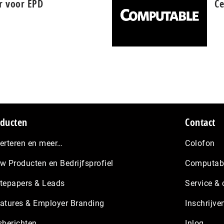
ar voor EPD
Ce
ducten
Contact
erteren en meer…
Colofon
w Producten en Bedrijfsprofiel
Computabl
tepapers & Leads
Service & 
atures & Employer Branding
Inschrijve
sberichten
Inlog