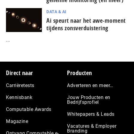
DATA & AI
Ai speurt naar het awe-moment
tijdens zonsverduistering
...
Footer
Direct naar
Producten
Carrièretests
Adverteren en meer…
Kennisbank
Jouw Producten en
Bedrijfsprofiel
Computable Awards
Whitepapers & Leads
Magazine
Vacatures & Employer
Branding
Ontvang Computable e-