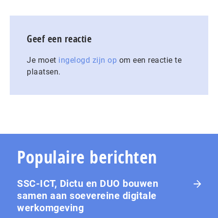
Geef een reactie
Je moet
ingelogd zijn op
om een reactie te
plaatsen.
Populaire berichten
SSC-ICT, Dictu en DUO bouwen
samen aan soevereine digitale
werkomgeving