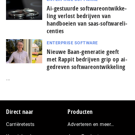
Ai-gestuurde soft­wa­re­ont­wik­ke­
ling verlost bedrijven van
handboeien van saas-soft­wa­re­li­
cen­ties
ENTERPRISE SOFTWARE
Nieuwe Baan-generatie geeft
met Rappit bedrijven grip op ai-
gedreven softwareontwikkeling
...
Footer
Direct naar
Producten
Carrièretests
Adverteren en meer…