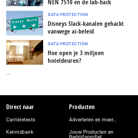
NEN 7510 en de lab-hack
DATA PROTECTION
Disneys Slack-kanalen gehackt
vanwege ai-beleid
DATA PROTECTION
Hoe open je 3 miljoen
hoteldeuren?
...
Footer
Direct naar
Producten
Carrièretests
Adverteren en meer…
Kennisbank
Jouw Producten en
Bedrijfsprofiel