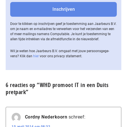
Door te klikken op inschrijven geef je toestemming aan Jaarbeurs B.V.
om je naam en e-mailadres te verwerken voor het verzenden van een
of meer mailings namens Computable. Je kunt je toestemming te
allen tijde intrekken via de af­meld­func­tie in de nieuwsbrief.
Wil je weten hoe Jaarbeurs B.V. omgaat met jouw per­soons­ge­ge­
vens? Klik dan
hier
voor ons privacy statement.
6 reacties op “WHD promoot IT in een Duits
pretpark”
Cordny Nederkoorn
schreef:
15 april 2014 om 08:32