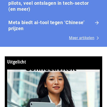
pilots, veel ontslagen in tech-sector
(en meer)
Meta biedt ai-tool tegen ‘Chinese’
prijzen
Meer artikelen
Uitgelicht