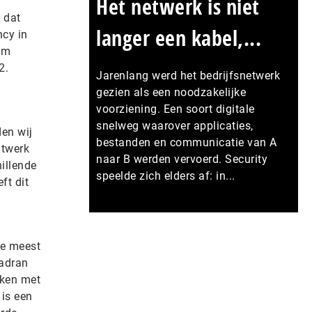
Het netwerk is niet
 dat
langer een kabel,...
ncy in
Wim
2.
Jarenlang werd het bedrijfsnetwerk
gezien als een noodzakelijke
voorziening. Een soort digitale
snelweg waarover applicaties,
den wij
bestanden en communicatie van A
atwerk
naar B werden vervoerd. Security
illende
speelde zich elders af: in...
ft dit
Meer persberichten
de meest
Cadran
aken met
 is een