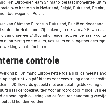
land. Het Europese ‘Team Shimano’ bestaat momenteel uit m
reid over kantoren in Nederland, België, Duitsland, Frankrij
land, Noorwegen en Polen.
jven van Shimano Europe in Duitsland, België en Nederland i
fdkantoor in Nederland. Zij maken gebruik van JD Edwards 
ng van ongeveer 21.000 inkomende facturen per jaar voor z
 en bijna zestig controleurs, adviseurs en budgethouders zijn
verwerking van de facturen.
nterne controle
rwerking bij Shimano Europe hetzelfde als bij de meeste an
 op papier of via pdf binnen voor verwerking door de credi
rden in JD Edwards geboekt met een betalingsblokkering en
stuurd naar de ‘goedkeurder’ voor akkoord door middel van e
 de betalingsblokkering van de facturen handmatig verwijd
n betaald konden worden.