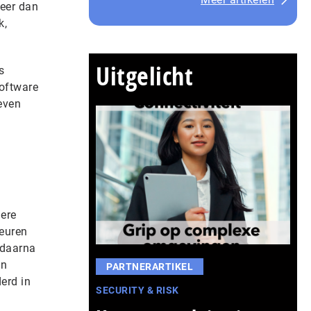
eer dan
k,
Uitgelicht
s
software
even
dere
teuren
 daarna
en
PARTNERARTIKEL
erd in
SECURITY & RISK