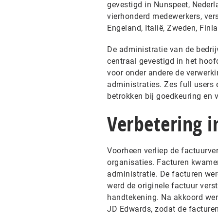
gevestigd in Nunspeet, Neder
vierhonderd medewerkers, versp
Engeland, Italië, Zweden, Fin
De administratie van de bedri
centraal gevestigd in het hoo
voor onder andere de verwerki
administraties. Zes full users
betrokken bij goedkeuring en 
Verbetering i
Voorheen verliep de factuurve
organisaties. Facturen kwamen
administratie. De facturen we
werd de originele factuur ver
handtekening. Na akkoord werd
JD Edwards, zodat de facture