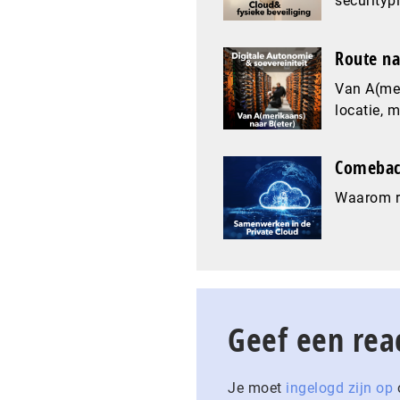
securityp
Route na
Van A(mer
locatie, 
Comeback
Waarom re
Geef een rea
Je moet
ingelogd zijn op
o