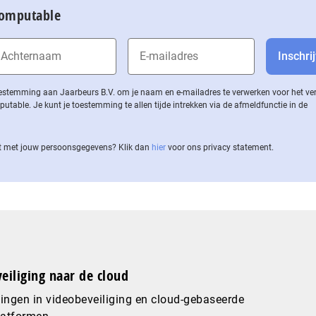
Computable
 toestemming aan Jaarbeurs B.V. om je naam en e-mailadres te verwerken voor het v
ble. Je kunt je toestemming te allen tijde intrekken via de af­meld­func­tie in de
 met jouw per­soons­ge­ge­vens? Klik dan
hier
voor ons privacy statement.
eiliging naar de cloud
ingen in videobeveiliging en cloud-gebaseerde