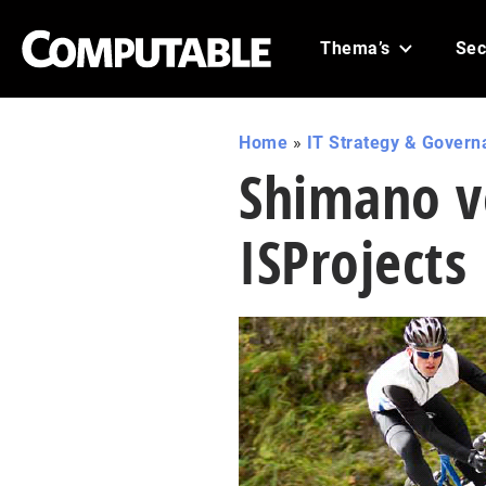
Thema’s
Sec
Home
»
IT Strategy & Govern
Shimano v
ISProjects