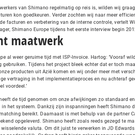
erkers van Shimano regelmatig op reis is, wilden wij graag
turen kon goedkeuren. Verder zochten wij naar meer efficie
 facturen en verbetering van de interne controle, vertelt 
ager, Shimano Europe tijdens het eerste interview begin 201
iënt maatwerk
e al weer geruime tijd met ISP-Invoice. Hartog: ‘Vooraf wil
 gebruiken. Tijdens het project bleek echter dat er toch ma
nze producten uit Azië komen en wij onder meer met versch
ige vertraging in het implementatieproces en nu achteraf gee
l voordeel.’
 heeft de tijd genomen om onze afwijkingen zo standaard en
en in het systeem. Dankzij zijn inspanningen heeft Shimano 
matching bereikt. Daarnaast is met behulp van de partner 
stekend opgeleverd. Shimano heeft zoals reeds gezegd te m
s wisselende valuta. Om dit juist te verwerken in JD Edwards