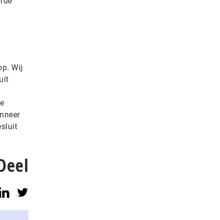
arde
p. Wij
uit
de
anneer
sluit
Deel