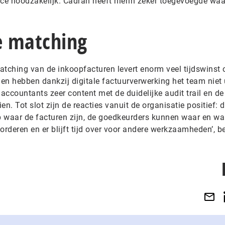
ace noodzakelijk. Cadran heeft hierin zeker toegevoegde wa
e matching
ching van de inkoopfacturen levert enorm veel tijdswinst o
 en hebben dankzij digitale factuurverwerking het team niet 
 accountants zeer content met de duidelijke audit trail en de
en. Tot slot zijn de reacties vanuit de organisatie positief: 
op waar de facturen zijn, de goedkeurders kunnen waar en w
orderen en er blijft tijd over voor andere werkzaamheden’, be