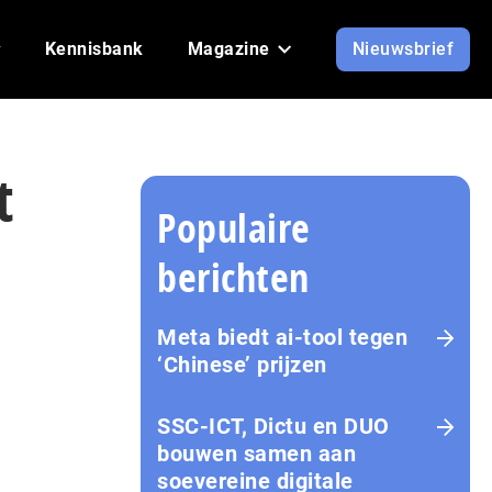
Kennisbank
Magazine
Nieuwsbrief
t
Populaire
berichten
Meta biedt ai-tool tegen
‘Chinese’ prijzen
SSC-ICT, Dictu en DUO
bouwen samen aan
soevereine digitale