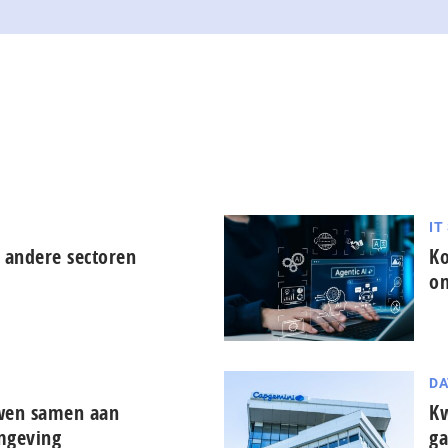
IT
 andere sectoren
Ko
on
DA
uwen samen aan
Kw
mgeving
ga