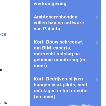
werkomgeving
Ambtenarenbonden
willen ban op software
van Palantir
NCE
Kort: Bouw schreeuwt
om BIM-experts,
onterecht ontslag na
geheime monitoring (en
meer)
en
Kort: Bedrijven blijven
hangen in ai-pilots, veel
ontslagen in tech-sector
e
(en meer)
r is
Meer artikelen