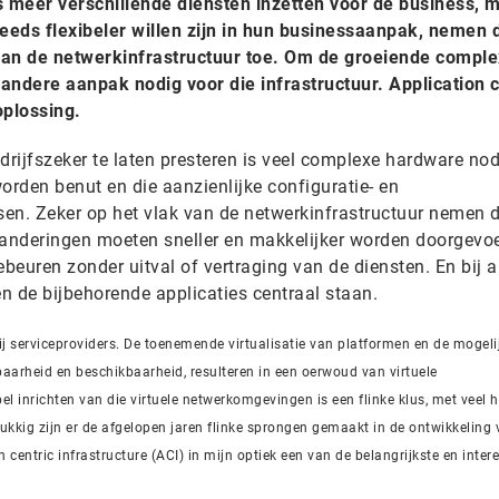
 meer verschillende diensten inzetten voor de business, 
eeds flexibeler willen zijn in hun businessaanpak, nemen 
aan de netwerkinfrastructuur toe. Om de groeiende complex
 andere aanpak nodig voor die infrastructuur. Application c
oplossing.
rijfszeker te laten presteren is veel complexe hardware nod
rden benut en die aanzienlijke configuratie- en
en. Zeker op het vlak van de netwerkinfrastructuur nemen 
randeringen moeten sneller en makkelijker worden doorgevoe
euren zonder uitval of vertraging van de diensten. En bij a
n de bijbehorende applicaties centraal staan.
bij serviceproviders. De toenemende virtualisatie van platformen en de mogel
lbaarheid en beschikbaarheid, resulteren in een oerwoud van virtuele
l inrichten van die virtuele netwerkomgevingen is een flinke klus, met veel
lukkig zijn er de afgelopen jaren flinke sprongen gemaakt in de ontwikkeling
 centric infrastructure (ACI) in mijn optiek een van de belangrijkste en inter