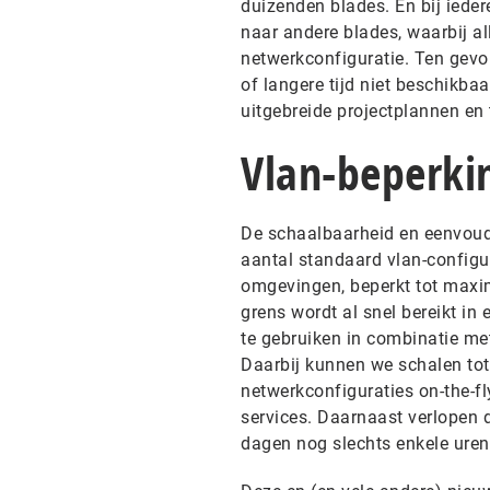
duizenden blades. En bij ieder
naar andere blades, waarbij a
netwerkconfiguratie. Ten gevol
of langere tijd niet beschikbaa
uitgebreide projectplannen en
Vlan-beperki
De schaalbaarheid en eenvoud 
aantal standaard vlan-configur
omgevingen, beperkt tot maxima
grens wordt al snel bereikt in
te gebruiken in combinatie m
Daarbij kunnen we schalen tot z
netwerkconfiguraties on-the-fl
services. Daarnaast verlopen d
dagen nog slechts enkele uren