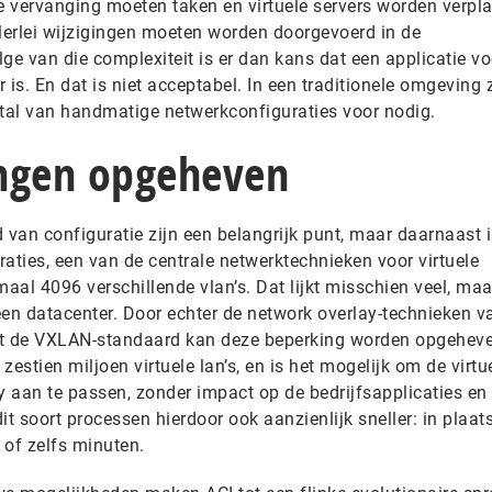
e vervanging moeten taken en virtuele servers worden verpla
llerlei wijzigingen moeten worden doorgevoerd in de
ge van die complexiteit is er dan kans dat een applicatie vo
r is. En dat is niet acceptabel. In een traditionele omgeving z
 tal van handmatige netwerkconfiguraties voor nodig.
ngen opgeheven
van configuratie zijn een belangrijk punt, maar daarnaast i
aties, een van de centrale netwerktechnieken voor virtuele
al 4096 verschillende vlan’s. Dat lijkt misschien veel, maa
 een datacenter. Door echter de network overlay-technieken v
et de VXLAN-standaard kan deze beperking worden opgeheve
estien miljoen virtuele lan’s, en is het mogelijk om de virtu
y aan te passen, zonder impact op de bedrijfsapplicaties en
it soort processen hierdoor ook aanzienlijk sneller: in plaat
 of zelfs minuten.