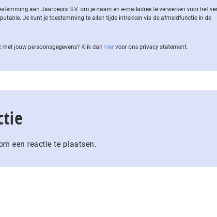
 toestemming aan Jaarbeurs B.V. om je naam en e-mailadres te verwerken voor het v
ble. Je kunt je toestemming te allen tijde intrekken via de af­meld­func­tie in de
 met jouw per­soons­ge­ge­vens? Klik dan
hier
voor ons privacy statement.
ctie
m een reactie te plaatsen.