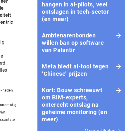
meer
hangen in ai-pilots, veel
de
ontslagen in tech-sector
iteit
(en meer)
entric
Ambtenarenbonden
ig.
willen ban op software
van Palantir
de
rd,
Meta biedt ai-tool tegen
lles
‘Chinese’ prijzen
Kort: Bouw schreeuwt
ijkheden
om BIM-experts,
onterecht ontslag na
 handmatig
geheime monitoring (en
 van
meer)
essantste
Meer artikelen