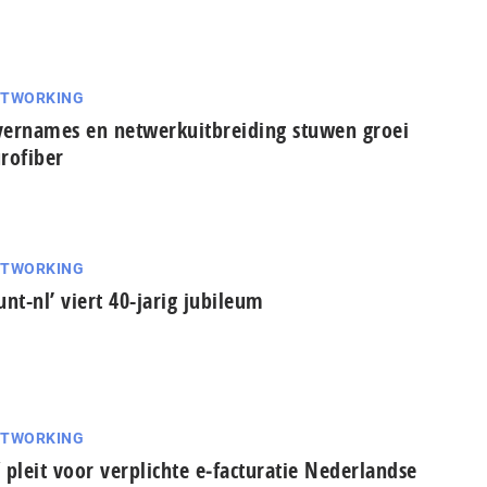
ETWORKING
ernames en netwerkuitbreiding stuwen groei
rofiber
ETWORKING
unt-nl’ viert 40-jarig jubileum
ETWORKING
 pleit voor verplichte e‑facturatie Nederlandse