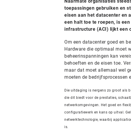
Naarmate organisaties steeds
toepassingen gebruiken en st
eisen aan het datacenter en 
een halt toe te roepen, is een
infrastructure (ACI) lijkt een 
Om een datacenter goed en bed
Hardware die optimaal moet wo
beheerinspanningen kan vereis
behoeften en de eisen toe. Ve
maar dat moet allemaal wel geb
moeten de bedrijfsprocessen e
Die uitdaging is nergens zo groot als 
die dit biedt voor de prestaties, schaa
netwerkomgevingen. Het goed en flexibe
configuratiewerk en kans op uitval. Ge
netwerktechnologie, waarbij application
is.