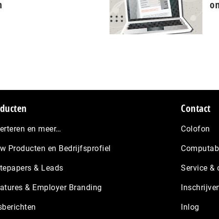
n
on
ducten
Contact
erteren en meer…
Colofon
w Producten en Bedrijfsprofiel
Computabl
tepapers & Leads
Service & 
atures & Employer Branding
Inschrijve
sberichten
Inlog