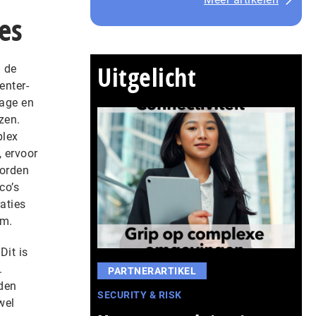
es
Uitgelicht
n de
enter-
rage en
zen.
plex
, ervoor
worden
co’s
aties
rm.
Dit is
.
PARTNERARTIKEL
nden
SECURITY & RISK
wel