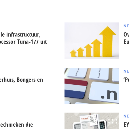
N
le infrastructuur,
Ov
cessor Tuna-177 uit
Eu
N
erhuis, Bongers en
‘P
N
technieken die
EY