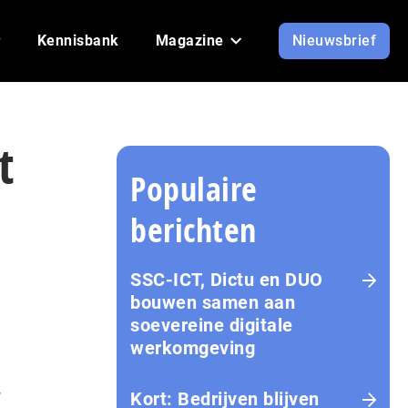
Kennisbank
Magazine
Nieuwsbrief
t
Populaire
berichten
SSC-ICT, Dictu en DUO
bouwen samen aan
soevereine digitale
werkomgeving
.
Kort: Bedrijven blijven