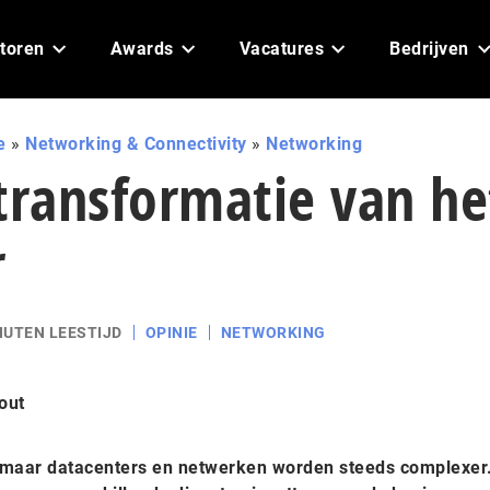
toren
Awards
Vacatures
Bedrijven
e
»
Networking & Connectivity
»
Networking
transformatie van he
r
NUTEN LEESTIJD
OPINIE
NETWORKING
out
s, maar datacenters en netwerken worden steeds complexer