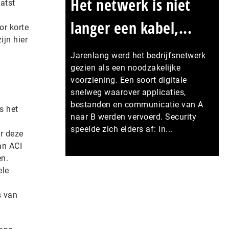
Het netwerk is niet
atst
langer een kabel,...
or korte
ijn hier
Jarenlang werd het bedrijfsnetwerk
gezien als een noodzakelijke
voorziening. Een soort digitale
snelweg waarover applicaties,
bestanden en communicatie van A
s het
naar B werden vervoerd. Security
speelde zich elders af: in...
r deze
an ACI
n.
Meer persberichten
ele
s van