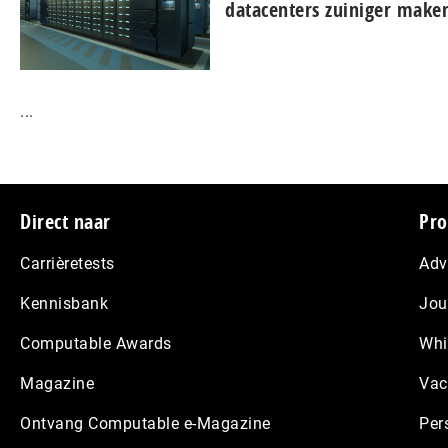
datacenters zuiniger make
...
Footer
Direct naar
Pro
Carrièretests
Adv
Kennisbank
Jou
Computable Awards
Whi
Magazine
Vac
Ontvang Computable e-Magazine
Per