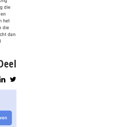
rong
g die
 en
n het
n die
acht dan
l
Deel