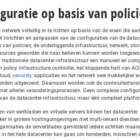
uratie op basis van polici
netwerk volledig in te richten op basis van de eisen die aa
et inrichten en aanpassen van de configuraties van de datac
s van policies; de onderliggende infrastructuur, netwerk, sto
esources geworden die naar believen kunnen worden toegewe
 traditionele datacenter-infrastructuur een manueel en com
n policy infrastructure controller, het kloppende hart van ACI
cloud,
security
, applicaties en het netwerk veel makkelijker 
orden uitgevoerd. Daarnaast worden ook de continuïteitsrisi
et allerlei veranderingsprocessen. Geen complexe configur
 van de datacenter-infrastructuur, maar één compleet platfo
en van werklasten en virtuele servers binnen het datacenter. 
eker in grotere hostingomgevingen met multi-tenant diensten
organisaties de serverblades gemiddeld iedere achttien maa
 in het hele datacenter kan gaan om honderden, misschien 