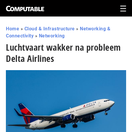
Home
»
Cloud & Infrastructure
»
Networking &
Connectivity
»
Networking
Luchtvaart wakker na probleem
Delta Airlines