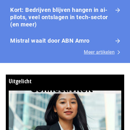
Kort: Bedrijven blijven hangen in ai-
pilots, veel ontslagen in tech-sector
(en meer)
Mistral waait door ABN Amro
Meer artikelen
Uitgelicht