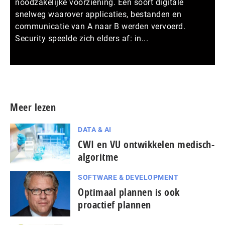
noodzakelijke voorziening. Een soort digitale
snelweg waarover applicaties, bestanden en
communicatie van A naar B werden vervoerd.
Security speelde zich elders af: in...
Meer persberichten
Meer lezen
DATA & AI
CWI en VU ontwikkelen medisch-
algoritme
SOFTWARE & DEVELOPMENT
Optimaal plannen is ook
proactief plannen