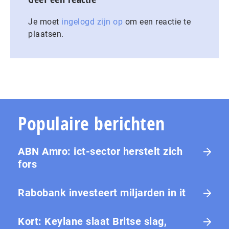
Je moet
ingelogd zijn op
om een reactie te
plaatsen.
Populaire berichten
ABN Amro: ict-sector herstelt zich
fors
Rabobank investeert miljarden in it
Kort: Keylane slaat Britse slag,