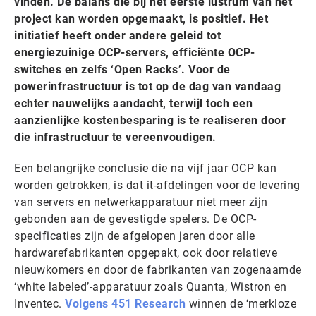
vinden. De balans die bij het eerste lustrum van het
project kan worden opgemaakt, is positief. Het
initiatief heeft onder andere geleid tot
energiezuinige OCP-servers, efficiënte OCP-
switches en zelfs ‘Open Racks’. Voor de
powerinfrastructuur is tot op de dag van vandaag
echter nauwelijks aandacht, terwijl toch een
aanzienlijke kostenbesparing is te realiseren door
die infrastructuur te vereenvoudigen.
Een belangrijke conclusie die na vijf jaar OCP kan
worden getrokken, is dat it-afdelingen voor de levering
van servers en netwerkapparatuur niet meer zijn
gebonden aan de gevestigde spelers. De OCP-
specificaties zijn de afgelopen jaren door alle
hardwarefabrikanten opgepakt, ook door relatieve
nieuwkomers en door de fabrikanten van zogenaamde
‘white labeled’-apparatuur zoals Quanta, Wistron en
Inventec.
Volgens 451 Research
winnen de ‘merkloze