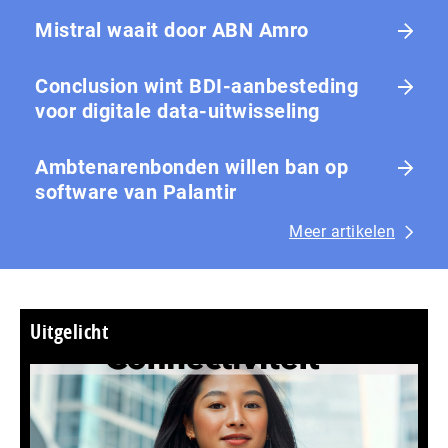
Mistral waait door ABN Amro
Conclusion wint BDI-aanbesteding
voor digitale data-uitwisseling
Ambtenarenbonden willen ban op
software van Palantir
Meer artikelen
Uitgelicht