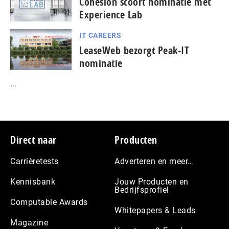
Cohesion scoort nominatie met
Experience Lab
IT CAREERS
LeaseWeb bezorgt Peak-IT
nominatie
...
Footer
Direct naar
Producten
Carrièretests
Adverteren en meer…
Kennisbank
Jouw Producten en
Bedrijfsprofiel
Computable Awards
Whitepapers & Leads
Magazine