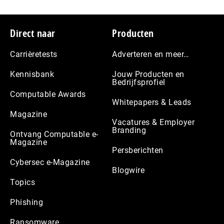
Footer
Direct naar
Producten
Carrièretests
Adverteren en meer…
Kennisbank
Jouw Producten en
Bedrijfsprofiel
Computable Awards
Whitepapers & Leads
Magazine
Vacatures & Employer
Branding
Ontvang Computable e-
Magazine
Persberichten
Cybersec e-Magazine
Blogwire
Topics
Phishing
Ransomware