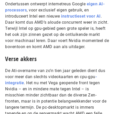
Ondertussen ontwerpt internetreus Google
eigen AI-
processors
, voor exclusief eigen gebruik, en
introduceert Intel een nieuwe
instructieset voor AI
.
Daar komt dus AMD’s aloude concurrent weer in zicht.
Terwijl Intel op gpu-gebied geen grote speler is, heeft
het ook zijn zinnen gezet op de ontluikende markt
voor machinaal leren. Daar voert Nvidia momenteel de
boventoon en komt AMD aan als uitdager.
Verse akkers
De Ati-overname van zo’n tien jaar geleden dient dus
voor meer dan slechts videokaarten en cpu-gpu
-
integratie
. Het nu met Vega geopende front tegen
Nvidia – en in mindere mate tegen Intel – is
misschien minder zichtbaar dan de diverse Zen-
fronten, maar is in potentie belangwekkender voor de
langere termijn. De pc-desktopmarkt is immers
tanende en op de servermarkt wacht AMD een felle