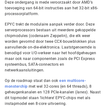
Deze ondergang is mede veroorzaakt door AMD’s
toevoeging van 64-bit instructies aan het 32-bit x86-
processorplatform.
EPYC trekt de modulaire aanpak verder door. Deze
serverprocessors bestaan uit meerdere gekoppelde
chipmodules (codenaam Zeppelin), die elk weer
worden gevormd door twee CCX-bouwblokken plus
aanvullende on-die-elektronica. Laatstgenoemde is
benodigd voor I/O-verkeer naar het hoofdgeheugen
maar ook naar componenten zoals de PCI Express
systeembus, SATA-connectors en
netwerkaansluitingen.
Op de roadmap staat dan ook
een multicore-
monsterchip
met wel 32-cores (en 64 threads), 8
geheugenkanalen en 128 PCIe-kanalen (
lanes
). Naast
dit topmodel staan ‘lichtere’ EPYC-chips met als
instapmodel een 8-core uitvoering.