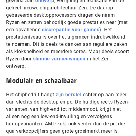
gewerkt aan
ontwerp
, verfijning en realisatie van de
geheel nieuwe chiparchitectuur Zen. De daarop
gebaseerde desktopprocessors dragen de naam
Ryzen en zetten behoorlijk goede prestaties neer (met
een opvallende
discrepantie voor games
). Het
prestatieniveau is over het algemeen indrukwekkend
te noemen. Dit is deels te danken aan reguliere zaken
als kloksnelheid en meerdere cores. Maar deels scoort
Ryzen door
slimme vernieuwingen
in het Zen-
ontwerp.
Modulair en schaalbaar
Het chipbedrijf hangt
zijn herstel
echter op aan méér
dan slechts de desktop en pc. De huidige reeks Ryzen-
varianten, van high-end tot middenmoot, krijgt niet
alleen nog een low-end-invulling en vervolgens
laptopvarianten. AMD kijkt ook verder dan de pc, die
qua verkoopcijfers geen grote groeimarkt meer is.