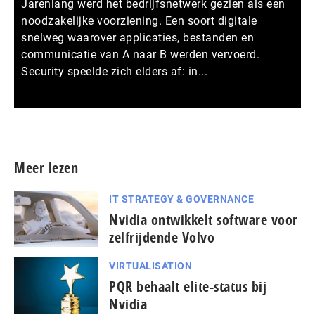
Jarenlang werd het bedrijfsnetwerk gezien als een
noodzakelijke voorziening. Een soort digitale
snelweg waarover applicaties, bestanden en
communicatie van A naar B werden vervoerd.
Security speelde zich elders af: in...
Meer persberichten
Meer lezen
IT STRATEGY & GOVERNANCE
Nvidia ontwikkelt software voor
zelfrijdende Volvo
VIRTUALISATION
PQR behaalt elite-status bij
Nvidia