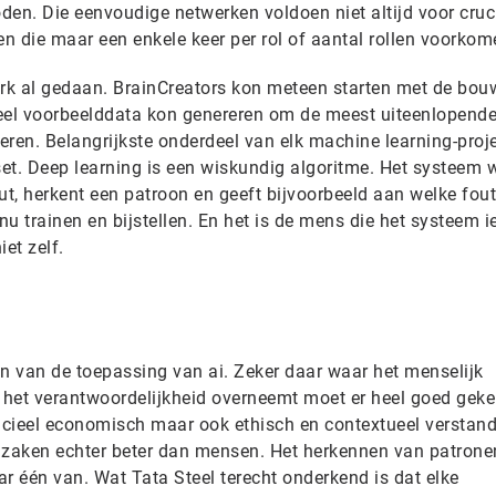
en. Die eenvoudige netwerken voldoen niet altijd voor cruci
en die maar een enkele keer per rol of aantal rollen voorkom
erk al gedaan. BrainCreators kon meteen starten met de bou
el voorbeelddata kon genereren om de meest uiteenlopende
ceren. Belangrijkste onderdeel van elk machine learning-proje
set. Deep learning is een wiskundig algoritme. Het systeem 
t, herkent een patroon en geeft bijvoorbeeld aan welke fout
nu trainen en bijstellen. En het is de mens die het systeem i
et zelf.
an van de toepassing van ai. Zeker daar waar het menselijk
 het verantwoordelijkheid overneemt moet er heel goed gek
ncieel economisch maar ook ethisch en contextueel verstandi
zaken echter beter dan mensen. Het herkennen van patrone
r één van. Wat Tata Steel terecht onderkend is dat elke