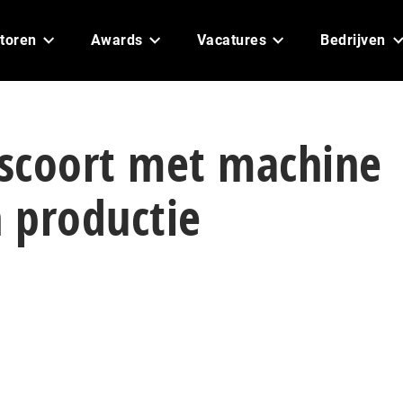
toren
Awards
Vacatures
Bedrijven
 scoort met machine
n productie