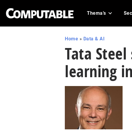
Thema’s
Sec
Home
»
Data & AI
Tata Steel
learning i