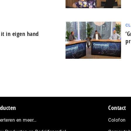
CL
it in eigen hand
‘G
pr
ducten
Contact
erteren en meer…
Colofon