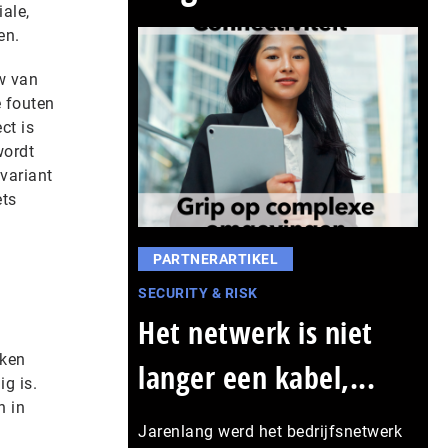
ale,
en.
w van
 fouten
ct is
wordt
variant
ets
PARTNERARTIKEL
SECURITY & RISK
Het netwerk is niet
eken
langer een kabel,...
g is.
n in
Jarenlang werd het bedrijfsnetwerk