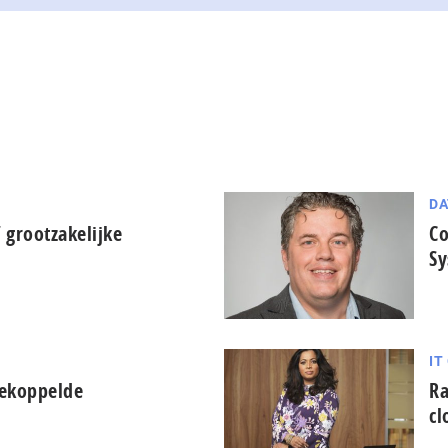
DA
 grootzakelijke
Co
S
IT
gekoppelde
Ra
cl