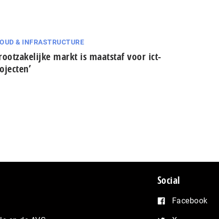
OUD & INFRASTRUCTURE
rootzakelijke markt is maatstaf voor ict-
ojecten’
Social
Facebook