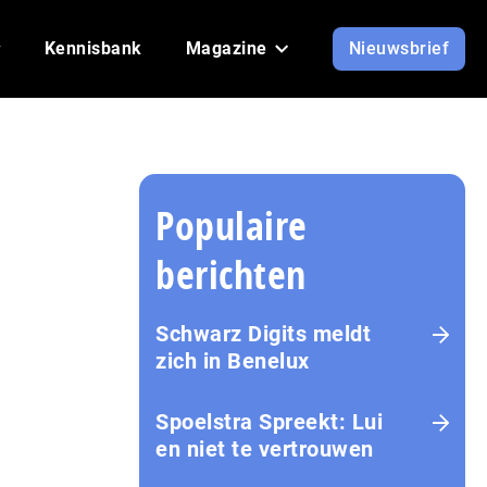
Kennisbank
Magazine
Nieuwsbrief
Populaire
berichten
Schwarz Digits meldt
zich in Benelux
Spoelstra Spreekt: Lui
en niet te vertrouwen