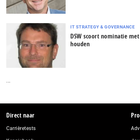
IT STRATEGY & GOVERNANCE
DSW scoort nominatie met 
houden
...
Footer
Direct naar
Pro
Carrièretests
Adv