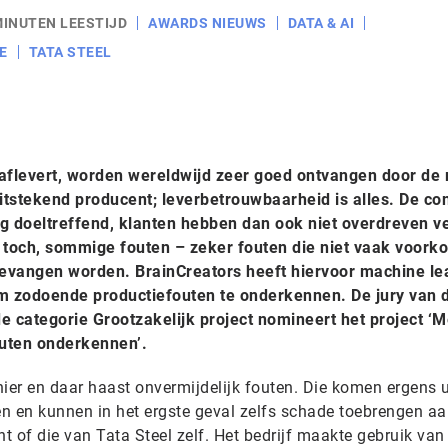
MINUTEN LEESTIJD
AWARDS NIEUWS
DATA & AI
E
TATA STEEL
l aflevert, worden wereldwijd zeer goed ontvangen door de
uitstekend producent; leverbetrouwbaarheid is alles. De co
dig doeltreffend, klanten hebben dan ook niet overdreven v
r toch, sommige fouten – zeker fouten die niet vaak voor
evangen worden. BrainCreators heeft hiervoor machine le
m zodoende productiefouten te onderkennen. De jury van 
 categorie Grootzakelijk project nomineert het project ‘M
outen onderkennen’.
 hier en daar haast onvermijdelijk fouten. Die komen ergens u
reren en kunnen in het ergste geval zelfs schade toebrengen a
 of die van Tata Steel zelf. Het bedrijf maakte gebruik van 