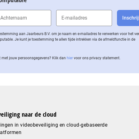
 toestemming aan Jaarbeurs B.V. om je naam en e-mailadres te verwerken voor het v
ble. Je kunt je toestemming te allen tijde intrekken via de af­meld­func­tie in de
 met jouw per­soons­ge­ge­vens? Klik dan
hier
voor ons privacy statement.
eiliging naar de cloud
ingen in videobeveiliging en cloud-gebaseerde
latformen