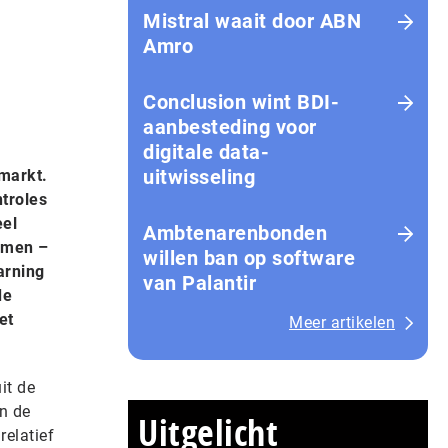
Mistral waait door ABN
Amro
Conclusion wint BDI-
aanbesteding voor
digitale data-
uitwisseling
 markt.
ntroles
eel
Ambtenarenbonden
komen –
willen ban op software
arning
van Palantir
de
et
Meer artikelen
it de
an de
Uitgelicht
relatief