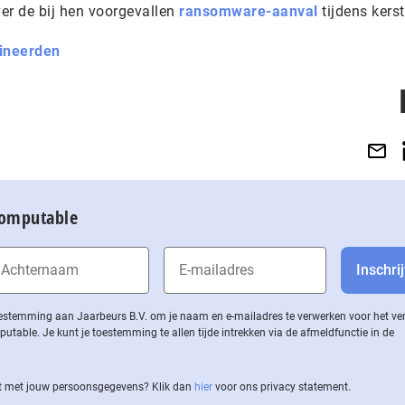
r de bij hen voorgevallen
ransomware-aanval
tijdens kers
ineerden
Computable
 toestemming aan Jaarbeurs B.V. om je naam en e-mailadres te verwerken voor het v
ble. Je kunt je toestemming te allen tijde intrekken via de af­meld­func­tie in de
 met jouw per­soons­ge­ge­vens? Klik dan
hier
voor ons privacy statement.