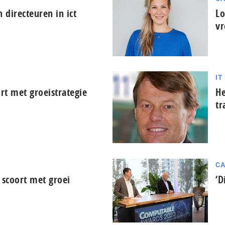
directeuren in ict
Lo
v
IT
rt met groeistrategie
He
tr
CA
 scoort met groei
‘D