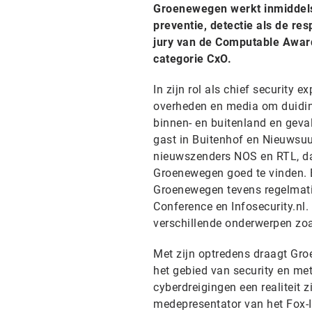
Groenewegen werkt inmiddels r
preventie, detectie als de r
jury van de Computable Awar
categorie CxO.
In zijn rol als chief security
overheden en media om duiding 
binnen- en buitenland en geva
gast in Buitenhof en Nieuwsuu
nieuwszenders NOS en RTL, da
Groenewegen goed te vinden. B
Groenewegen tevens regelmatig
Conference en Infosecurity.nl
verschillende onderwerpen zoa
Met zijn optredens draagt Gr
het gebied van security en met
cyberdreigingen een realiteit z
medepresentator van het Fox-IT