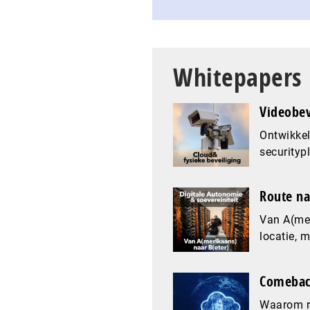
Whitepapers
Videobev
Ontwikkel
securityp
Route na
Van A(mer
locatie, 
Comeback
Waarom re