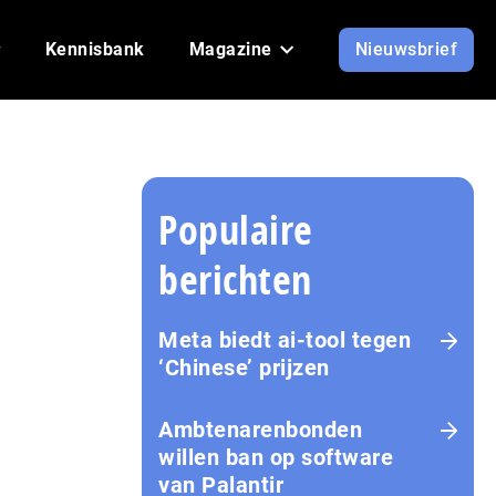
Kennisbank
Magazine
Nieuwsbrief
Populaire
berichten
Meta biedt ai-tool tegen
‘Chinese’ prijzen
Ambtenarenbonden
willen ban op software
van Palantir