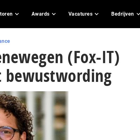
toren
Awards
Vacatures
Bedrijven
ance
enewegen (Fox-IT)
t bewustwording