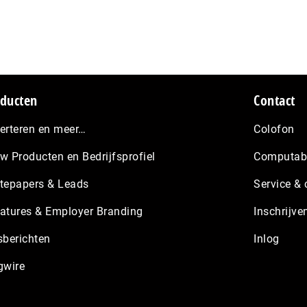
ducten
Contact
erteren en meer…
Colofon
w Producten en Bedrijfsprofiel
Computabl
tepapers & Leads
Service & 
atures & Employer Branding
Inschrijve
sberichten
Inlog
gwire