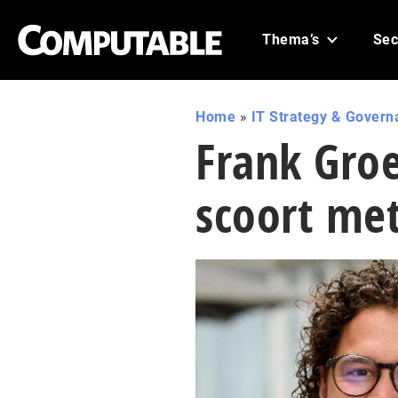
Thema’s
Sec
Home
»
IT Strategy & Govern
Frank Gro
scoort me