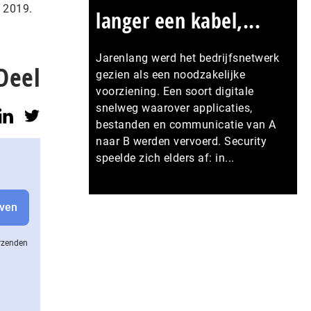
t 2019.
langer een kabel,...
Jarenlang werd het bedrijfsnetwerk
Deel
gezien als een noodzakelijke
voorziening. Een soort digitale
snelweg waarover applicaties,
bestanden en communicatie van A
naar B werden vervoerd. Security
speelde zich elders af: in...
Meer persberichten
erzenden