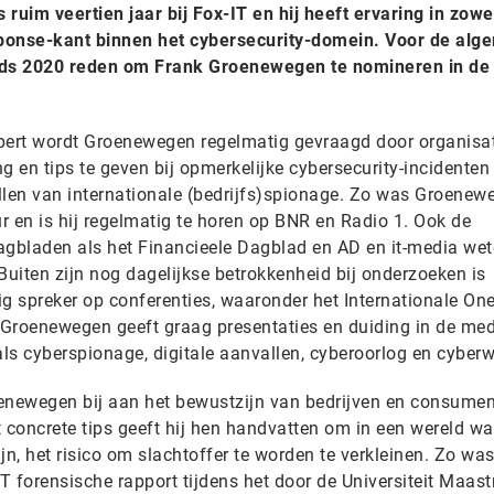
uim veertien jaar bij Fox-IT en hij heeft ervaring in zowe
esponse-kant binnen het cybersecurity-domein. Voor de al
ds 2020 reden om Frank Groenewegen te nomineren in de
 expert wordt Groenewegen regelmatig gevraagd door organisat
en tips te geven bij opmerkelijke cybersecurity-incidenten 
llen van internationale (bedrijfs)spionage. Zo was Groenew
r en is hij regelmatig te horen op BNR en Radio 1. Ook de
gbladen als het Financieele Dagblad en AD en it-media we
uiten zijn nog dagelijkse betrokkenheid bij onderzoeken is
 spreker op conferenties, waaronder het Internationale On
. Groenewegen geeft graag presentaties en duiding in de med
ls cyberspionage, digitale aanvallen, cyberoorlog en cyber
oenewegen bij aan het bewustzijn van bedrijven en consume
 concrete tips geeft hij hen handvatten om in een wereld wa
ijn, het risico om slachtoffer te worden te verkleinen. Zo was
 forensische rapport tijdens het door de Universiteit Maast