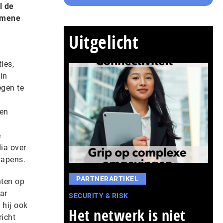
l de
gemene
Uitgelicht
ies,
in
egen te
ten
e
ia over
wapens.
PARTNERARTIKEL
nten op
ar
SECURITY & RISK
 hij ook
Het netwerk is niet
richt