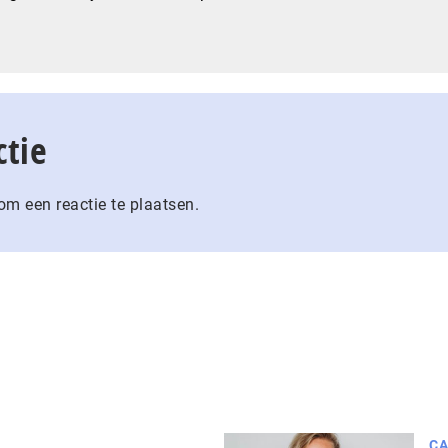
ctie
m een reactie te plaatsen.
CA