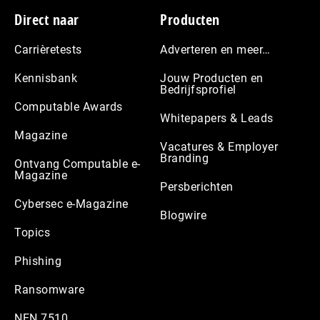
Footer
Direct naar
Producten
Carrièretests
Adverteren en meer…
Kennisbank
Jouw Producten en
Bedrijfsprofiel
Computable Awards
Whitepapers & Leads
Magazine
Vacatures & Employer
Branding
Ontvang Computable e-
Magazine
Persberichten
Cybersec e-Magazine
Blogwire
Topics
Phishing
Ransomware
NEN 7510