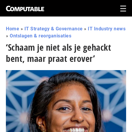
Home
»
IT Strategy & Governance
»
IT Industry news
»
Ontslagen & reorganisaties
‘Schaam je niet als je gehackt
bent, maar praat erover’