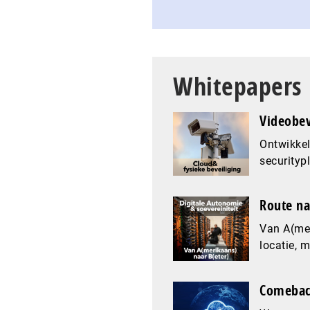
Whitepapers
Videobev
Ontwikkel
securityp
Route na
Van A(mer
locatie, 
Comeback