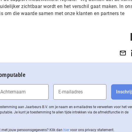
idelijker zichtbaar wordt en het verschil gaat maken. In on
uis om die waarde samen met onze klanten en partners te
Computable
 toestemming aan Jaarbeurs B.V. om je naam en e-mailadres te verwerken voor het v
ble. Je kunt je toestemming te allen tijde intrekken via de af­meld­func­tie in de
 met jouw per­soons­ge­ge­vens? Klik dan
hier
voor ons privacy statement.