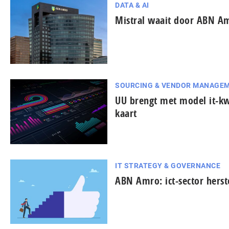
DATA & AI
Mistral waait door ABN A
SOURCING & VENDOR MANAGE
UU brengt met model it-k
kaart
IT STRATEGY & GOVERNANCE
ABN Amro: ict-sector herste