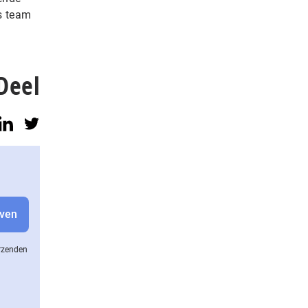
s team
Deel
erzenden