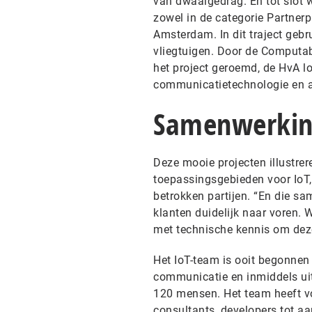
van dwaalgedrag. En tot slo
zowel in de categorie Partner
Amsterdam. In dit traject geb
vliegtuigen. Door de Computab
het project geroemd, de HvA l
communicatietechnologie en arti
Samenwerki
Deze mooie projecten illustrer
toepassingsgebieden voor IoT
betrokken partijen. “En die sa
klanten duidelijk naar voren. W
met technische kennis om deze
Het IoT-team is ooit begonnen
communicatie en inmiddels ui
120 mensen. Het team heeft vol
consultants, developers tot a