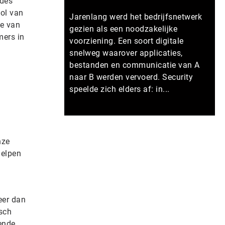
ades
ol van
Jarenlang werd het bedrijfsnetwerk
ie van
gezien als een noodzakelijke
mers in
voorziening. Een soort digitale
snelweg waarover applicaties,
bestanden en communicatie van A
naar B werden vervoerd. Security
speelde zich elders af: in...
Meer persberichten
nze
helpen
eer dan
isch
ende