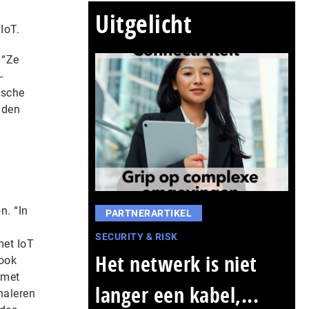
Uitgelicht
IoT.
 “Ze
-
ische
iden
n. “In
PARTNERARTIKEL
SECURITY & RISK
met IoT
Het netwerk is niet
 ook
 met
langer een kabel,...
naleren