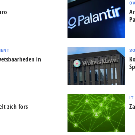
OV
mro
Am
Pa
MENT
SO
wetsbaarheden in
Ko
Sp
IT
lt zich fors
Z