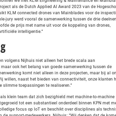
t wonnen we met KLM Engineering & Maintenance en Mainbl
project als de Dutch Applied AI Award 2023 van de Hogescho
ruikt KLM connected drones van Mainblades voor de inspect
le-jury werd vooral de samenwerking tussen de drie deelne
oofde de prijs met name uit voor de koppeling van drones,
ficiële intelligentie.”
ng
en volgens Nijhuis niet alleen het brede scala aan
, maar ook het belang van goede samenwerking tussen de
menwerking komt niet alleen in deze projecten, maar bij al o
ij willen, naast het bieden van connectiviteit, onze klanten 
 slimme toepassingen te realiseren.”
 als klein team dat zich bezighield met machine-to-machine
tgegroeid tot een substantieel onderdeel binnen KPN met m
ledige focus op IoT en beschikt over disciplines als techn
an de support-medewerkers. Nijhuis: “Wij denken dat de kom