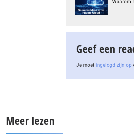
Waarom re
Geef een rea
Je moet
ingelogd zijn op
o
Meer lezen