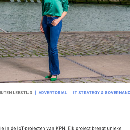
NUTEN LEESTIJD
ADVERTORIAL
IT STRATEGY & GOVERNAN
atie in de IoT-projecten van KPN. Elk project brengt unieke