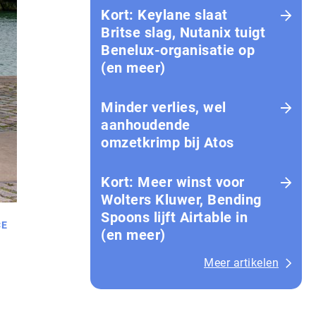
Kort: Keylane slaat
Britse slag, Nutanix tuigt
Benelux-organisatie op
(en meer)
Minder verlies, wel
aanhoudende
omzetkrimp bij Atos
Kort: Meer winst voor
Wolters Kluwer, Bending
Spoons lijft Airtable in
CE
(en meer)
Meer artikelen