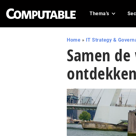
Thema’s
Sec
Home
»
IT Strategy & Govern
Samen de 
ontdekke