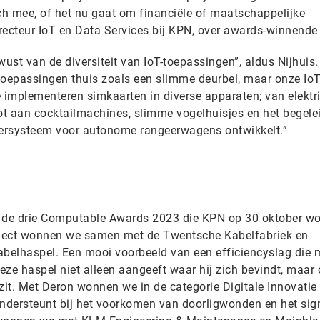
h mee, of het nu gaat om financiële of maatschappelijke
irecteur IoT en Data Services bij KPN, over awards-winnende 
wust van de diversiteit van IoT-toepassingen”, aldus Nijhuis.
oepassingen thuis zoals een slimme deurbel, maar onze IoT
e implementeren simkaarten in diverse apparaten; van elektr
tot aan cocktailmachines, slimme vogelhuisjes en het begele
keersysteem voor autonome rangeerwagens ontwikkelt.”
op de drie Computable Awards 2023 die KPN op 30 oktober wo
roject wonnen we samen met de Twentsche Kabelfabriek en
belhaspel. Een mooi voorbeeld van een efficiencyslag die 
e haspel niet alleen aangeeft waar hij zich bevindt, maar
zit. Met Deron wonnen we in de categorie Digitale Innovatie
ondersteunt bij het voorkomen van doorligwonden en het sig