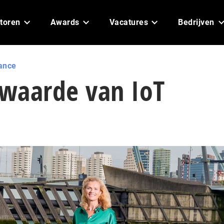
toren
Awards
Vacatures
Bedrijven
ance
waarde van IoT
n