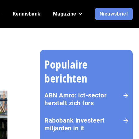
Kennisbank
Magazine
Nieuwsbrief
Populaire
berichten
ABN Amro: ict-sector
herstelt zich fors
Rabobank investeert
miljarden in it