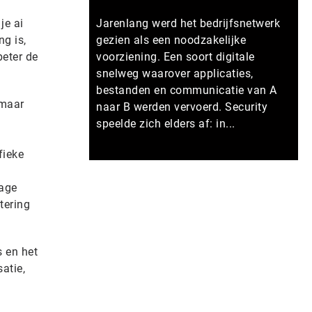
je ai
Jarenlang werd het bedrijfsnetwerk
ng is,
gezien als een noodzakelijke
beter de
voorziening. Een soort digitale
snelweg waarover applicaties,
bestanden en communicatie van A
 maar
naar B werden vervoerd. Security
speelde zich elders af: in...
fieke
Meer persberichten
uage
tering
s en het
atie,