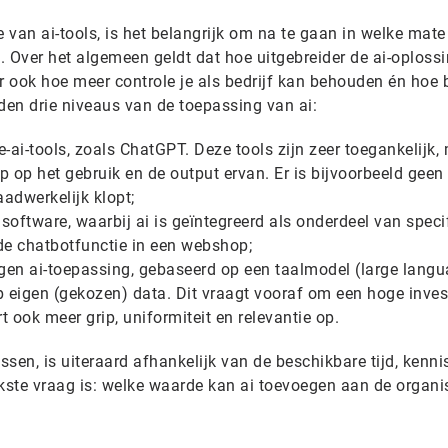
 van ai-tools, is het belangrijk om na te gaan in welke mate 
e. Over het algemeen geldt dat hoe uitgebreider de ai-oplossi
r ook hoe meer controle je als bedrijf kan behouden én hoe 
den drie niveaus van de toepassing van ai:
-ai-tools, zoals ChatGPT. Deze tools zijn zeer toegankelijk,
rip op het gebruik en de output ervan. Er is bijvoorbeeld geen
adwerkelijk klopt;
software, waarbij ai is geïntegreerd als onderdeel van speci
 de chatbotfunctie in een webshop;
gen ai-toepassing, gebaseerd op een taalmodel (large lang
 eigen (gekozen) data. Dit vraagt vooraf om een hoge inves
rt ook meer grip, uniformiteit en relevantie op.
ssen, is uiteraard afhankelijk van de beschikbare tijd, kenni
kste vraag is: welke waarde kan ai toevoegen aan de organis