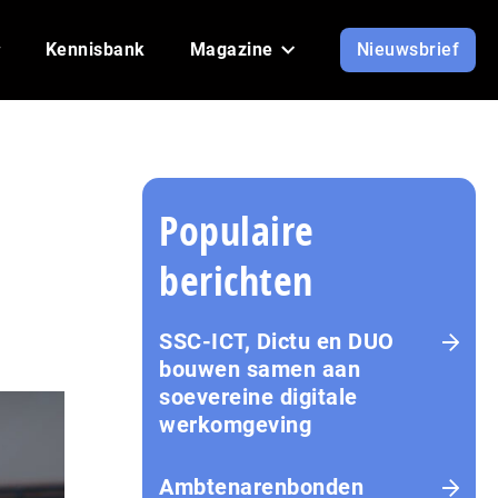
Kennisbank
Magazine
Nieuwsbrief
Populaire
berichten
SSC-ICT, Dictu en DUO
bouwen samen aan
soevereine digitale
werkomgeving
Ambtenarenbonden