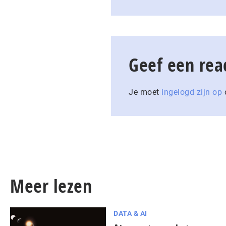
Geef een rea
Je moet
ingelogd zijn op
o
Meer lezen
DATA & AI