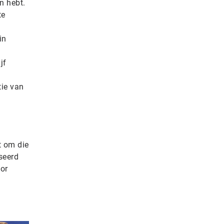
n hebt.
te
in
jf
tie van
t om die
seerd
oor