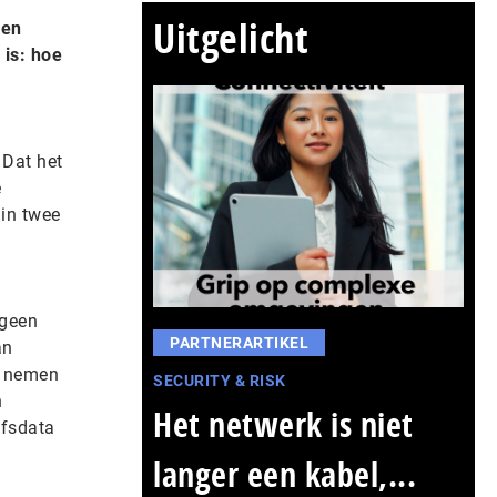
Uitgelicht
een
 is: hoe
 Dat het
e
 in twee
 geen
PARTNERARTIKEL
an
et nemen
SECURITY & RISK
n
Het netwerk is niet
jfsdata
langer een kabel,...