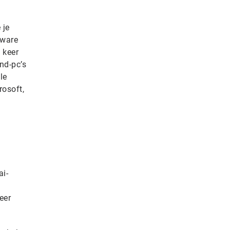
 je
dware
 keer
end-pc’s
le
rosoft,
ai-
eer