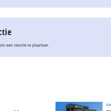
ctie
m een reactie te plaatsen.
DA