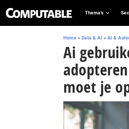
Thema’s
Sec
Home
»
Data & AI
»
AI & Aut
Ai gebruik
adopteren 
moet je op