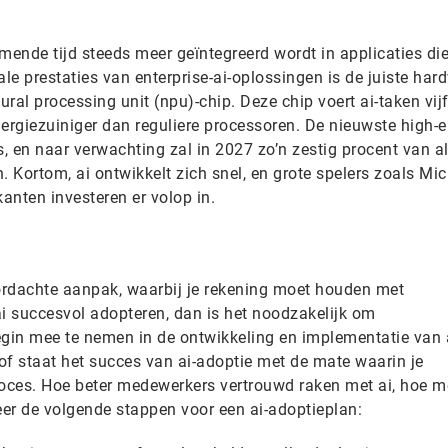
mende tijd steeds meer geïntegreerd wordt in applicaties die
ale prestaties van enterprise-ai-oplossingen is de juiste har
ural processing unit (npu)-chip. Deze chip voert ai-taken vijf
 energiezuiniger dan reguliere processoren. De nieuwste high-
 en naar verwachting zal in 2027 zo’n zestig procent van al
. Kortom, ai ontwikkelt zich snel, en grote spelers zoals Mic
kanten investeren er volop in.
oordachte aanpak, waarbij je rekening moet houden met
 ai succesvol adopteren, dan is het noodzakelijk om
gin mee te nemen in de ontwikkeling en implementatie van 
of staat het succes van ai-adoptie met de mate waarin je
roces. Hoe beter medewerkers vertrouwd raken met ai, hoe m
eer de volgende stappen voor een ai-adoptieplan: