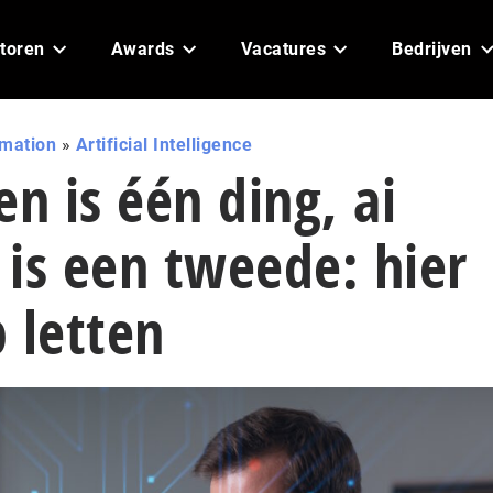
toren
Awards
Vacatures
Bedrijven
omation
»
Artificial Intelligence
en is één ding, ai
is een tweede: hier
 letten