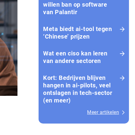
willen ban op software
van Palantir
Meta biedt ai-tool tegen
‘Chinese’ prijzen
Wat een ciso kan leren
van andere sectoren
Kort: Bedrijven blijven
hangen in ai-pilots, veel
ontslagen in tech-sector
(en meer)
Meer artikelen