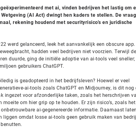
 geëxperimenteerd met ai, vinden bedrijven het lastig om 
Wetgeving (AI Act) dwingt hen kaders te stellen. De vraag
imaal, rekening houdend met securityrisico’s en juridische
2 werd gelanceerd, leek het aanvankelijk een obscure app.
eweegbracht, hadden veel bedrijven niet voorzien. Terwijl d
en duurde, ging de initiële adoptie van ai-tools veel sneller;
ljoen gebruikers ChatGPT.
lledig is geadopteerd in het bedrijfsleven? Hoewel er veel
neratieve-ai-tools zoals ChatGPT en Midjourney, is dit nog
ak ingezet voor afzonderlijke taken, zoals het herschrijven v
 moeite om hier grip op te houden. Er zijn risico’s, zoals h
 onbetrouwbare ai-gegenereerde informatie. Daarnaast late
en liggen omdat losse ai-tools geen gebruik maken van bedri
 benutten.