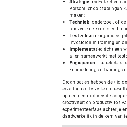
Strategie
: ontwikkel een a
Verschillende afdelingen k
maken;
Techniek
: onderzoek of de 
hoeverre de kennis en tijd 
Test & learn
: organiseer pi
investeren in training en o
Implementatie
: richt een 
ai en samenwerkt met testg
Engagement
: betrek de ei
kennisdeling en training e
Organisaties hebben de tijd 
ervaring om te zetten in resul
op een gestructureerde aanpak,
creativiteit en productivitei
experimenteerfase achter je e
daadwerkelijk in de kern van j