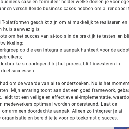
i-business case en formuleer helder welke doelen je voor oge
unnen verschillende business cases hebben om ai rendabel 
IT-platformen geschikt zijn om ai makkelijk te realiseren en 
in huis aanwezig is;
lots om het succes van ai-tools in de praktijk te testen, en bli
ntwikkeling;
werkgroep op die een integrale aanpak hanteert voor de adop
ebruikers;
ndgebruikers doorlopend bij het proces, blijf investeren in
n deel successen.
gehad om de waarde van ai te onderzoeken. Nu is het momen
taten. Mijn ervaring toont aan dat een goed framework, geba
 leidt tot een veilige en effectieve ai-implementatie, waard
t van medewerkers optimaal worden ondersteund. Laat de
n omarm een doordachte aanpak. Alleen zo integreer je ai
e organisatie en bereid je je voor op toekomstig succes.