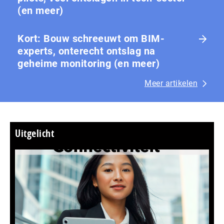
(en meer)
Kort: Bouw schreeuwt om BIM-
experts, onterecht ontslag na
geheime monitoring (en meer)
Meer artikelen
Uitgelicht