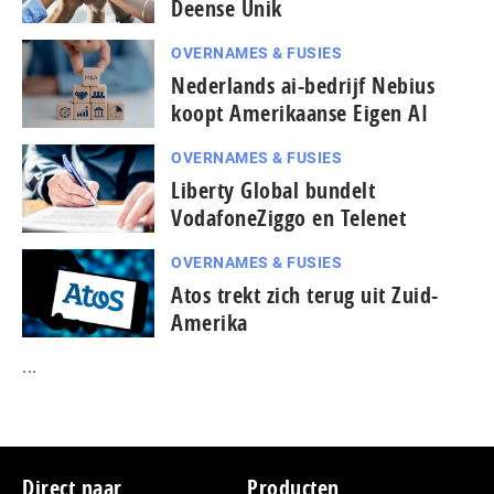
Deense Unik
OVERNAMES & FUSIES
Nederlands ai-bedrijf Nebius
koopt Amerikaanse Eigen AI
OVERNAMES & FUSIES
Liberty Global bundelt
VodafoneZiggo en Telenet
OVERNAMES & FUSIES
Atos trekt zich terug uit Zuid-
Amerika
...
Footer
Direct naar
Producten