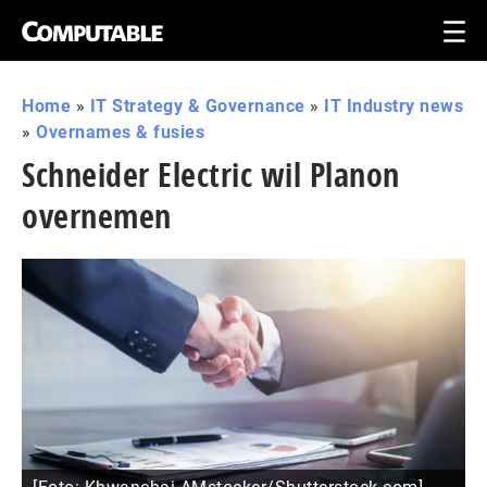
Home
»
IT Strategy & Governance
»
IT Industry news
»
Overnames & fusies
Schneider Electric wil Planon
overnemen