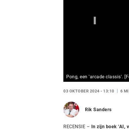
Pong, een 'arcade classis'. [
03 OKTOBER 2024 - 13:10
6 M
Rik Sanders
RECENSIE –
In
zijn boek ‘AI,