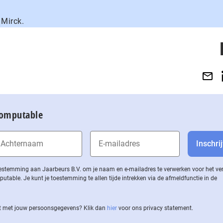
Mirck.
Computable
 toestemming aan Jaarbeurs B.V. om je naam en e-mailadres te verwerken voor het v
ble. Je kunt je toestemming te allen tijde intrekken via de af­meld­func­tie in de
 met jouw per­soons­ge­ge­vens? Klik dan
hier
voor ons privacy statement.