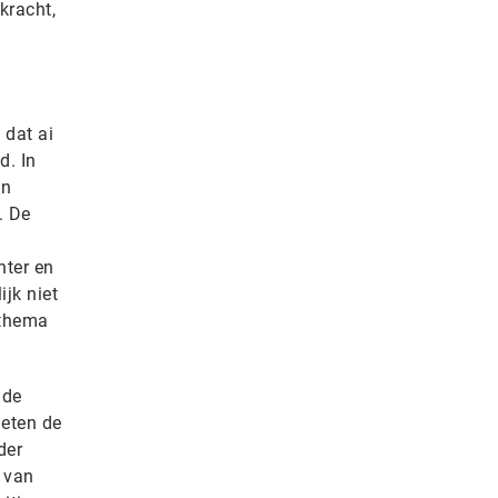
kracht,
 dat ai
d. In
en
. De
hter en
jk niet
 thema
 de
ieten de
der
 van