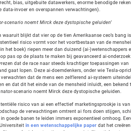
echt, bias, uitgebuite datawerkers, enorme benodigde reken
ve data-invoer en overspannen verwachtingen).
or-scenario noemt Mirck deze dystopische geluiden’
 waaruit blijkt dat vier op de tien Amerikaanse ceo’s bang is
xistentieel risico vormt voor het voortbestaan van de menshei
l in het boek) riepen meer dan duizend (ai-)wetenschappers 
op pas op de plaats te maken bij geavanceerd ai-onderzoek
vrezen dat de race naar steeds krachtiger toepassingen van
e hand gaat lopen. Deze ai-doemdenkers, onder wie Tesla-opric
verwachten dat de mens een zelflerend ai-systeem uiteindeli
n en dat dit het einde van de mensheid inluidt, een bekend
minator-scenario noemt Mirck deze dystopische geluiden.
istentiële risico van ai een effectief marketingsprookje is van
odschap de verwachtingen omtrent ai fors doen stijgen, sch
i in goede banen te leiden immers exponentieel omhoog. Eer
Universiteit
in een wetenschappelijke paper
dat het creëren