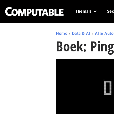
Thema’s
Sec
Home
»
Data & AI
»
AI & Aut
Boek: Pin