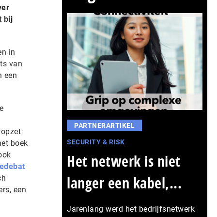
ver
 bij
en in
uts van
n een
e
PARTNERARTIKEL
 opzet
SECURITY & RISK
het boek
ook
Het netwerk is niet
iedebat
langer een kabel,...
ch
rs, een
Jarenlang werd het bedrijfsnetwerk