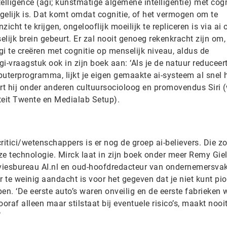
telligence (agi; kunstmatige algemene intelligentie) met cog
gelijk is. Dat komt omdat cognitie, of het vermogen om te
zicht te krijgen, ongelooflijk moeilijk te repliceren is via ai 
lijk brein gebeurt. Er zal nooit genoeg rekenkracht zijn om,
i te creëren met cognitie op menselijk niveau, aldus de
gi-vraagstuk ook in zijn boek aan: ‘Als je de natuur reduceert
terprogramma, lijkt je eigen gemaakte ai-systeem al snel 
rt hij onder anderen cultuursocioloog en promovendus Siri (
teit Twente en Medialab Setup).
itici/wetenschappers is er nog de groep ai-believers. Die 
ze technologie. Mirck laat in zijn boek onder meer Remy Gie
dviesbureau AI.nl en oud-hoofdredacteur van ondernemersva
r te weinig aandacht is voor het gegeven dat je niet kunt pi
open. ‘De eerste auto’s waren onveilig en de eerste fabrieken
raf alleen maar stilstaat bij eventuele risico’s, maakt nooi
’