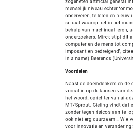
zogeheten artificial general in
menselijk niveau echter ‘onmo
observeren, te leren en nieuw in
schaal waarop het in het mense
behulp van machinaal leren, ag
onderzoekers. Mirck stipt dit a
computer en de mens tot compu
imposant en bedreigend’, citee
in a name) Beerends (Universi
Voordelen
Naast de doemdenkers en de cr
vooral in op de kansen van de
het woord, oprichter van ai-a
MT/Sprout. Gieling vindt dat e
zonder tegen risico’s aan te l
ook niet erg duurzaam… Wie voo
voor innovatie en verandering.