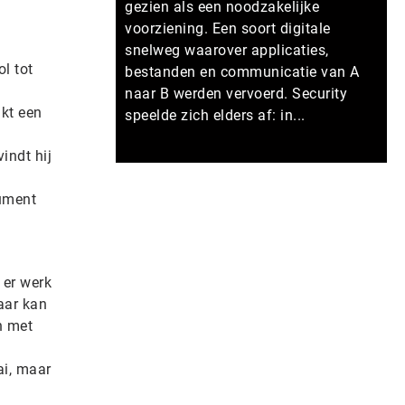
gezien als een noodzakelijke
voorziening. Een soort digitale
snelweg waarover applicaties,
l tot
bestanden en communicatie van A
naar B werden vervoerd. Security
jkt een
speelde zich elders af: in...
indt hij
Meer persberichten
rument
 er werk
aar kan
n met
ai, maar