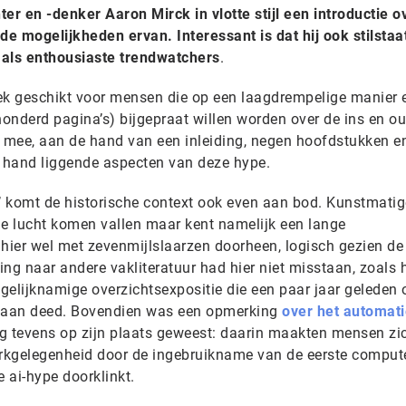
hter en -denker Aaron Mirck in vlotte stijl een introductie o
en de mogelijkheden ervan. Interessant is dat hij ook stilstaat
 als enthousiaste trendwatchers
.
stek geschikt voor mensen die op een laagdrempelige manier 
n honderd pagina’s) bijgepraat willen worden over de ins en o
s mee, aan de hand van een inleiding, negen hoofdstukken e
e hand liggende aspecten van deze hype.
pe’ komt de historische context ook even aan bod. Kunstmatig
t de lucht komen vallen maar kent namelijk een lange
 hier wel met zevenmijlslaarzen doorheen, logisch gezien de
ng naar andere vakliteratuur had hier niet misstaan, zoals 
gelijknamige overzichtsexpositie die een paar jaar geleden 
 aan deed. Bovendien was een opmerking
over het automat
tig tevens op zijn plaats geweest: daarin maakten mensen zi
erkgelegenheid door de ingebruikname van de eerste compute
e ai-hype doorklinkt.