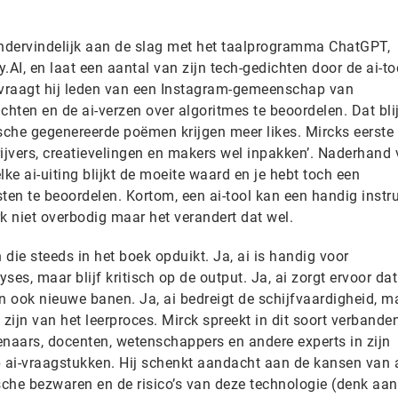
ondervindelijk aan de slag met het taalprogramma ChatGPT,
AI, en laat een aantal van zijn tech-gedichten door de ai-too
vraagt hij leden van een Instagram-gemeenschap van
chten en de ai-verzen over algoritmes te beoordelen. Dat bli
ische gegenereerde poëmen krijgen meer likes. Mircks eerste
ijvers, creatievelingen en makers wel inpakken’. Naderhand v
elke ai-uiting blijkt de moeite waard en je hebt toch een
sten te beoordelen. Kortom, een ai-tool kan een handig inst
k niet overbodig maar het verandert dat wel.
die steeds in het boek opduikt. Ja, ai is handig voor
es, maar blijf kritisch op de output. Ja, ai zorgt ervoor dat
n ook nieuwe banen. Ja, ai bedreigt de schijfvaardigheid, m
 zijn van het leerproces. Mirck spreekt in dit soort verbande
enaars, docenten, wetenschappers en andere experts in zijn
 ai-vraagstukken. Hij schenkt aandacht aan de kansen van 
sche bezwaren en de risico’s van deze technologie (denk aan