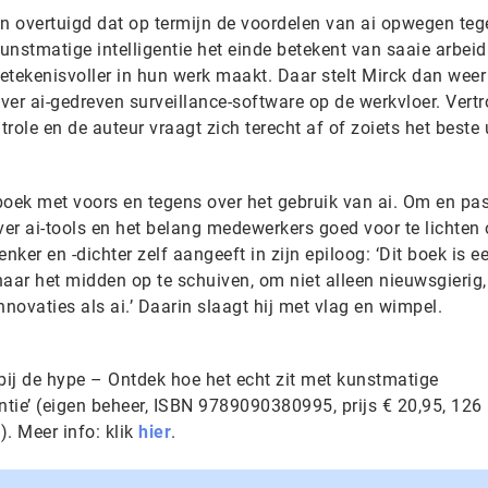
van overtuigd dat op termijn de voordelen van ai opwegen teg
kunstmatige intelligentie het einde betekent van saaie arbeid
etekenisvoller in hun werk maakt. Daar stelt Mirck dan weer
over ai-gedreven surveillance-software op de werkvloer. Ver
trole en de auteur vraagt zich terecht af of zoiets het beste 
boek met voors en tegens over het gebruik van ai. Om en pa
ver ai-tools en het belang medewerkers goed voor te lichten 
nker en -dichter zelf aangeeft in zijn epiloog: ‘Dit boek is e
ar het midden op te schuiven, om niet alleen nieuwsgierig
innovaties als ai.’ Daarin slaagt hij met vlag en wimpel.
rbij de hype – Ontdek hoe het echt zit met kunstmatige
entie’ (eigen beheer, ISBN 9789090380995, prijs € 20,95, 126
). Meer info: klik
hier
.