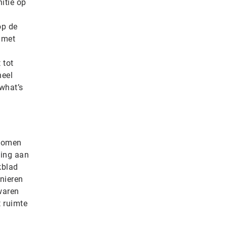
nitie op
op de
 met
 tot
heel
what’s
zoomen
ling aan
kblad
onieren
 waren
t ruimte