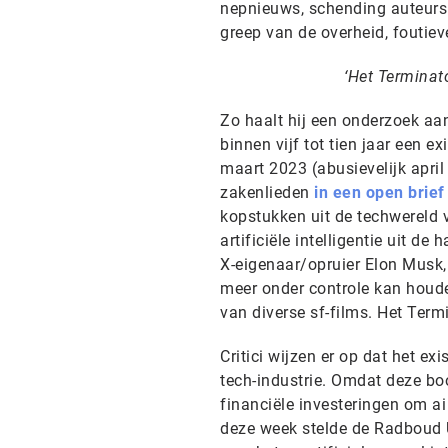
nepnieuws, schending auteursr
greep van de overheid, foutie
‘Het Terminat
Zo haalt hij een onderzoek aan
binnen vijf tot tien jaar een e
maart 2023 (abusievelijk apri
zakenlieden
in een open brief
kopstukken uit de techwereld 
artificiële intelligentie uit d
X-eigenaar/opruier Elon Musk, 
meer onder controle kan houde
van diverse sf-films. Het Ter
Critici wijzen er op dat het ex
tech-industrie. Omdat deze bo
financiële investeringen om a
deze week stelde de Radboud 