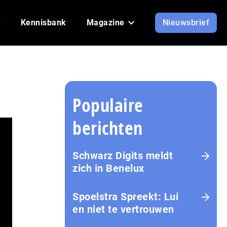
Kennisbank
Magazine
Nieuwsbrief
Populaire
berichten
Schwarz Digits meldt
zich in Benelux
Spoelstra Spreekt: Lui
en niet te vertrouwen