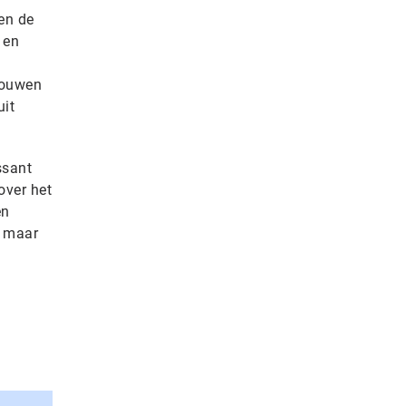
en de
 en
trouwen
uit
ssant
over het
en
, maar