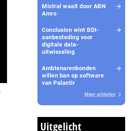
Mistral waait door ABN
Amro
Conclusion wint BDI-
aanbesteding voor
digitale data-
uitwisseling
Ambtenarenbonden
willen ban op software
van Palantir
E
Meer artikelen
Uitgelicht