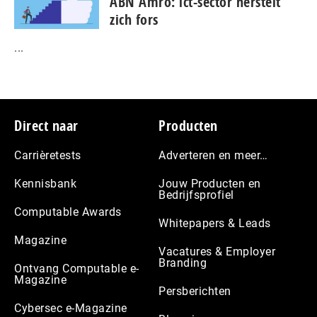
ABN Amro: ict-sector herstelt
zich fors
...
Footer
Direct naar
Producten
Carrièretests
Adverteren en meer…
Kennisbank
Jouw Producten en
Bedrijfsprofiel
Computable Awards
Whitepapers & Leads
Magazine
Vacatures & Employer
Branding
Ontvang Computable e-
Magazine
Persberichten
Cybersec e-Magazine