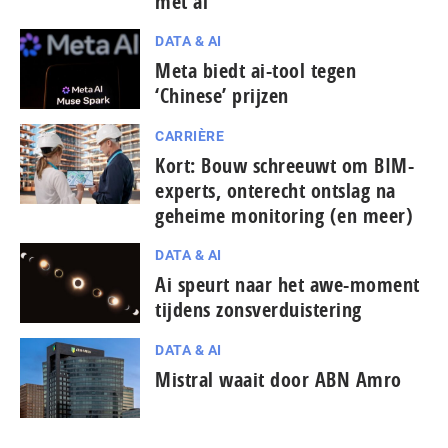
met ai
DATA & AI
Meta biedt ai-tool tegen
‘Chinese’ prijzen
CARRIÈRE
Kort: Bouw schreeuwt om BIM-
experts, onterecht ontslag na
geheime monitoring (en meer)
DATA & AI
Ai speurt naar het awe-moment
tijdens zonsverduistering
DATA & AI
Mistral waait door ABN Amro
...