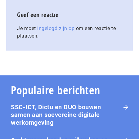
Geef een reactie
Je moet
ingelogd zijn op
om een reactie te
plaatsen.
Populaire berichten
SSC-ICT, Dictu en DUO bouwen
samen aan soevereine digitale
werkomgeving