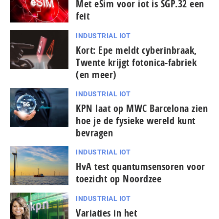
Met eSim voor iot is SGP.32 een
feit
INDUSTRIAL IOT
Kort: Epe meldt cy­berin­braak,
Twente krijgt fotonica-fabriek
(en meer)
INDUSTRIAL IOT
KPN laat op MWC Barcelona zien
hoe je de fysieke wereld kunt
bevragen
INDUSTRIAL IOT
HvA test quantumsensoren voor
toezicht op Noordzee
INDUSTRIAL IOT
Variaties in het