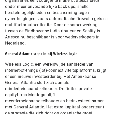
organisaties eenvoudiger te maken. Artesca biedt
onder meer onveranderlijke back-ups, snelle
herstelmogelijkheden en bescherming tegen
cyberdreigingen, zoals automatische firewallregels en
multifactorauthenticatie. Door de samenwerking
tussen de Eindhovense it-distributeur en Scality is
Artesca nu beschikbaar is voor wederverkopers in
Nederland.
General Atlantic stapt in bij Wireless Logic
Wireless Logic, een wereldwijde aanbieder van
internet-of-things (iot)-connectiviteitsplatforms, krijgt
er een nieuwe investeerder bij. Het Amerikaanse
General Atlantic sluit zich aan als
minderheidsaandeelhouder. De Duitse private-
equityfirma Montagu blijft
meerderheidsaandeelhouder en herinvesteert samen
met General Atlantic. Het extra kapitaal ondersteunt
de strategie die zich richt op organische groei,