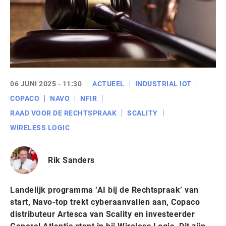
06 JUNI 2025 - 11:30
ACTUEEL
INDUSTRIAL IOT
COPACO
NAVO
NFIR
RAAD VOOR DE RECHTSPRAAK
SCALITY
WIRELESS LOGIC
Rik Sanders
Landelijk programma ‘AI bij de Rechtspraak’ van
start, Navo-top trekt cyberaanvallen aan, Copaco
distributeur Artesca van Scality en investeerder