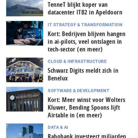
TenneT blijkt koper van
datacenter ITB2 in Apeldoorn
IT STRATEGY & TRANSFORMATION
Kort: Bedrijven blijven hangen
in ai-pilots, veel ontslagen in
tech-sector (en meer)
CLOUD & INFRASTRUCTURE
Schwarz Digits meldt zich in
Benelux
SOFTWARE & DEVELOPMENT
Kort: Meer winst voor Wolters
Kluwer, Bending Spoons lijft
Airtable in (en meer)
DATA & AI
Rabobank investeert miljarden