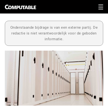
Onderstaande bijdrage is van een externe partij. De
redactie is niet verantwoordelijk voor de geboden
informatie.