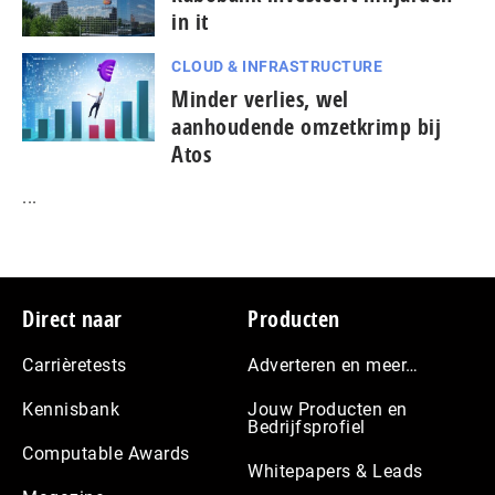
in it
CLOUD & INFRASTRUCTURE
Minder verlies, wel
aanhoudende omzetkrimp bij
Atos
...
Footer
Direct naar
Producten
Carrièretests
Adverteren en meer…
Kennisbank
Jouw Producten en
Bedrijfsprofiel
Computable Awards
Whitepapers & Leads