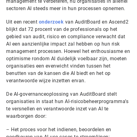
management te verbeteren, nu organisaties in allerlei
sectoren AI steeds meer in hun processen opnemen.
Uit een recent
onderzoek
van AuditBoard en Ascend2
blijkt dat 72 procent van de professionals op het
gebied van audit, risico en compliance verwacht dat
AI een aanzienlijke impact zal hebben op hun risk
management processen. Hoewel het enthousiasme en
optimisme rondom AI duidelijk voelbaar zijn, moeten
organisaties een evenwicht vinden tussen het
benutten van de kansen die AI biedt en het op
verantwoorde wijze inzetten ervan.
De AI-governanceoplossing van AuditBoard stelt
organisaties in staat hun AI-risicobeheerprogramma’s
te versnellen en verantwoorde inzet van AI te
waarborgen door:
– Het proces voor het indienen, beoordelen en
goedkeuren van AI-use cases te stroomlijnen;