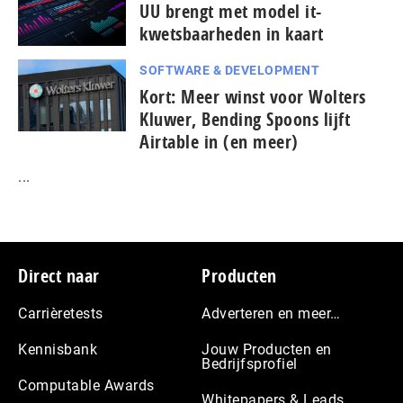
UU brengt met model it-
kwetsbaarheden in kaart
SOFTWARE & DEVELOPMENT
Kort: Meer winst voor Wolters
Kluwer, Bending Spoons lijft
Airtable in (en meer)
...
Footer
Direct naar
Producten
Carrièretests
Adverteren en meer…
Kennisbank
Jouw Producten en
Bedrijfsprofiel
Computable Awards
Whitepapers & Leads