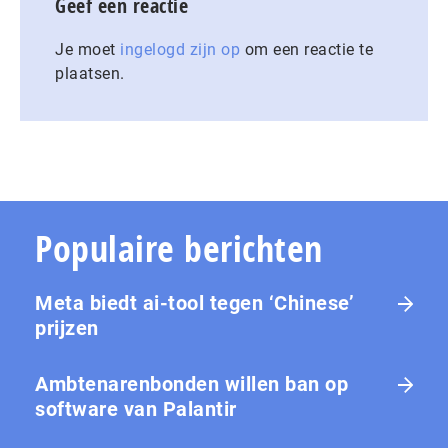
Geef een reactie
Je moet
ingelogd zijn op
om een reactie te
plaatsen.
Populaire berichten
Meta biedt ai-tool tegen ‘Chinese’
prijzen
Ambtenarenbonden willen ban op
software van Palantir