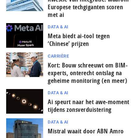
Europese tech­gi­gan­ten scoren
met ai
DATA & AI
Meta biedt ai-tool tegen
‘Chinese’ prijzen
CARRIÈRE
Kort: Bouw schreeuwt om BIM-
experts, onterecht ontslag na
geheime monitoring (en meer)
DATA & AI
Ai speurt naar het awe-moment
tijdens zonsverduistering
DATA & AI
Mistral waait door ABN Amro