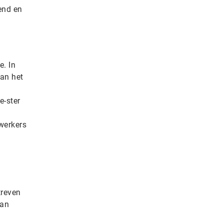
end en
e. In
van het
e-ster
ewerkers
treven
van