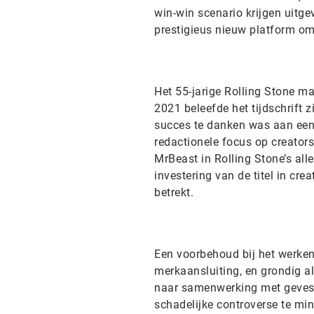
win-win scenario krijgen uitge
prestigieus nieuw platform om 
Het 55-jarige Rolling Stone m
2021 beleefde het tijdschrift 
succes te danken was aan een
redactionele focus op creators
MrBeast in Rolling Stone’s all
investering van de titel in cr
betrekt.
Een voorbehoud bij het werken
merkaansluiting, en grondig al
naar samenwerking met gevesti
schadelijke controverse te min