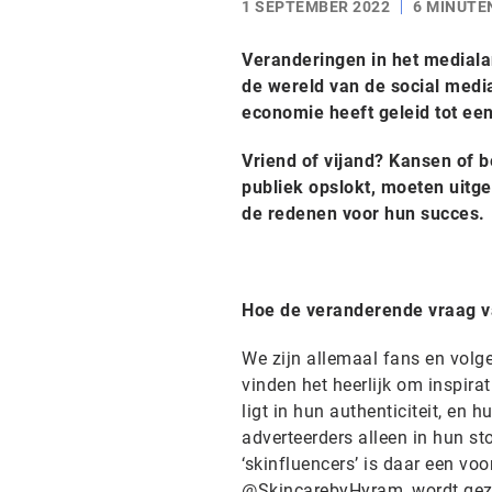
1 SEPTEMBER 2022
6 MINUTE
Veranderingen in het mediala
de wereld van de social medi
economie heeft geleid tot ee
Vriend of vijand? Kansen of b
publiek opslokt, moeten uitg
de redenen voor hun succes.
Hoe de veranderende vraag va
We zijn allemaal fans en volger
vinden het heerlijk om inspira
ligt in hun authenticiteit, en
adverteerders alleen in hun s
‘skinfluencers’ is daar een v
@SkincarebyHyram, wordt gezie