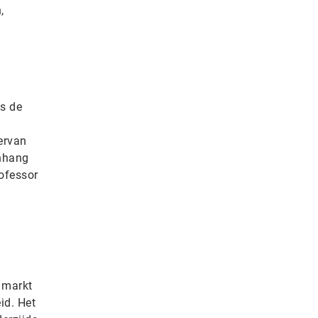
,
e
is de
ervan
anhang
ofessor
 markt
id. Het