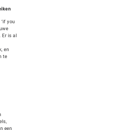
eiken
‘if you
euwe
 Er is al
k, en
h te
:
n
els,
In een