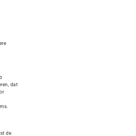
ere
b
ren, dat
or
rms.
st de