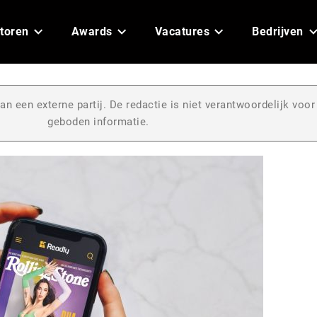
toren
Awards
Vacatures
Bedrijven
an een externe partij. De redactie is niet verantwoordelijk voor
geboden informatie.