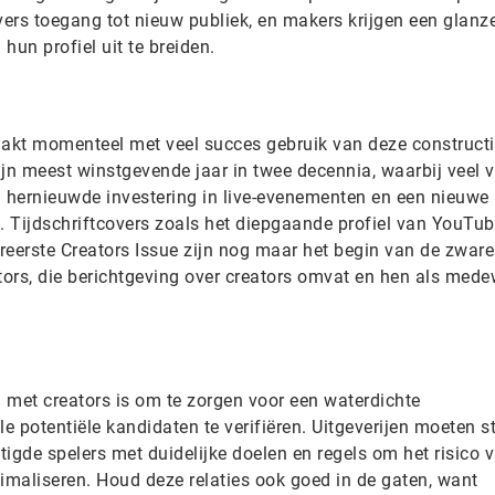
vers toegang tot nieuw publiek, en makers krijgen een glanz
hun profiel uit te breiden.
aakt momenteel met veel succes gebruik van deze constructi
zijn meest winstgevende jaar in twee decennia, waarbij veel 
 hernieuwde investering in live-evenementen en een nieuwe
. Tijdschriftcovers zoals het diepgaande profiel van YouTub
ereerste Creators Issue zijn nog maar het begin van de zware
eators, die berichtgeving over creators omvat en hen als med
 met creators is om te zorgen voor een waterdichte
le potentiële kandidaten te verifiëren. Uitgeverijen moeten s
gde spelers met duidelijke doelen en regels om het risico 
imaliseren. Houd deze relaties ook goed in de gaten, want