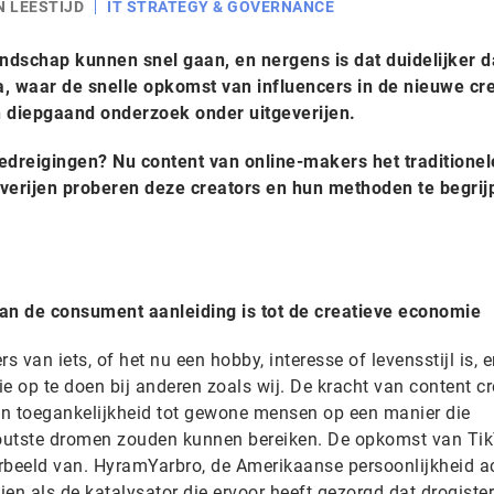
N LEESTIJD
IT STRATEGY & GOVERNANCE
ndschap kunnen snel gaan, en nergens is dat duidelijker d
a, waar de snelle opkomst van influencers in de nieuwe cr
n diepgaand onderzoek onder uitgeverijen.
edreigingen? Nu content van online-makers het traditionel
everijen proberen deze creators en hun methoden te begrij
n de consument aanleiding is tot de creatieve economie
s van iets, of het nu een hobby, interesse of levensstijl is, 
tie op te doen bij anderen zoals wij. De kracht van content c
 hun toegankelijkheid tot gewone mensen op een manier die
toutste dromen zouden kunnen bereiken. De opkomst van Tik
oorbeeld van. HyramYarbro, de Amerikaanse persoonlijkheid a
n als de katalysator die ervoor heeft gezorgd dat drogister