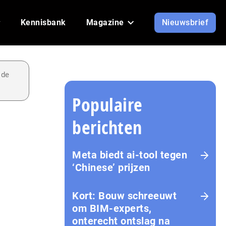
Kennisbank
Magazine
Nieuwsbrief
 de
Populaire
berichten
Meta biedt ai-tool tegen
‘Chinese’ prijzen
Kort: Bouw schreeuwt
om BIM-experts,
onterecht ontslag na