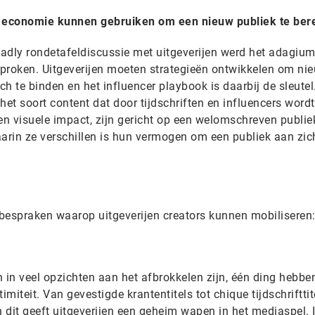
e economie kunnen gebruiken om een nieuw publiek te ber
adly rondetafeldiscussie met uitgeverijen werd het adagium 
esproken. Uitgeverijen moeten strategieën ontwikkelen om ni
ch te binden en het influencer playbook is daarbij de sleutel.
het soort content dat door tijdschriften en influencers wordt
n visuele impact, zijn gericht op een welomschreven publie
rin ze verschillen is hun vermogen om een publiek aan zic
e bespraken waarop uitgeverijen creators kunnen mobiliseren
in veel opzichten aan het afbrokkelen zijn, één ding hebbe
timiteit. Van gevestigde krantentitels tot chique tijdschrifttit
 dit geeft uitgeverijen een geheim wapen in het mediaspel. 