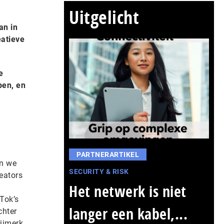
Uitgelicht
an in
eatieve
e
pen, en
PARTNERARTIKEL
en we
SECURITY & RISK
reators
Het netwerk is niet
Tok’s
langer een kabel,...
chter
ijmerk