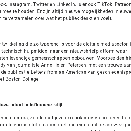
k, Instagram, Twitter en LinkedIn, is er ook TikTok, Patreon
mee te houden. Er zijn altijd nieuwe mogelijkheden, nieuw
 te verzamelen over wat het publiek denkt en voelt.
wikkeling die zo typerend is voor de digitale mediasector, 
n technisch hulpmiddel naar een nieuwsbriefplatform waar
ksten levendige gemeenschappen opbouwen. Voorbeelden hi
tudy van journaliste Anne Helen Petersen, met een trouwe a
de publicatie Letters from an American van geschiedenispr
et Boston College.
e talent in influencer-stijl
erne creators, zouden uitgeverijen ook moeten proberen hun
e om te vormen tot creators met hun eigen online aanwezighe