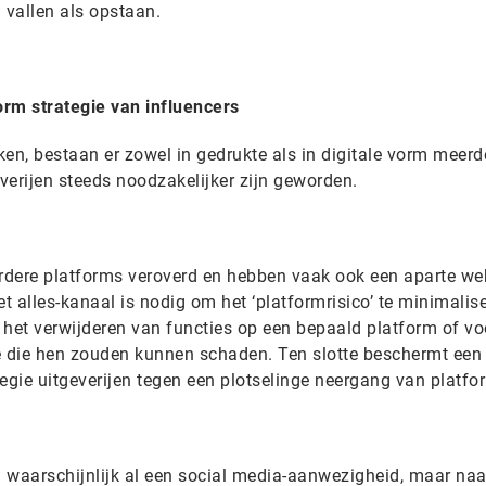
 vallen als opstaan.
m strategie van influencers
en, bestaan er zowel in gedrukte als in digitale vorm meerd
everijen steeds noodzakelijker zijn geworden.
rdere platforms veroverd en hebben vaak ook een aparte we
 alles-kanaal is nodig om het ‘platformrisico’ te minimalise
et verwijderen van functies op een bepaald platform of vo
e die hen zouden kunnen schaden. Ten slotte beschermt een
egie uitgeverijen tegen een plotselinge neergang van platfo
 waarschijnlijk al een social media-aanwezigheid, maar naa