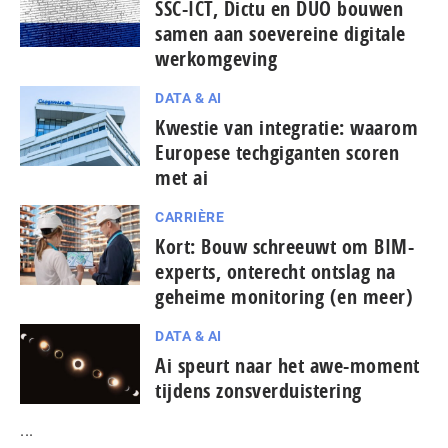
SSC-ICT, Dictu en DUO bouwen
samen aan soevereine digitale
werkomgeving
DATA & AI
Kwestie van integratie: waarom
Europese tech­gi­gan­ten scoren
met ai
CARRIÈRE
Kort: Bouw schreeuwt om BIM-
experts, onterecht ontslag na
geheime monitoring (en meer)
DATA & AI
Ai speurt naar het awe-moment
tijdens zonsverduistering
...