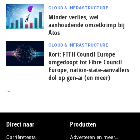
CLOUD & INFRASTRUCTURE
Minder verlies, wel
aanhoudende omzetkrimp bij
Atos
CLOUD & INFRASTRUCTURE
Kort: FTTH Council Europe
omgedoopt tot Fibre Council
Europe, nation-state-aanvallers
dol op gen-ai (en meer)
...
Footer
Direct naar
Producten
Carrièretests
Adverteren en meer…