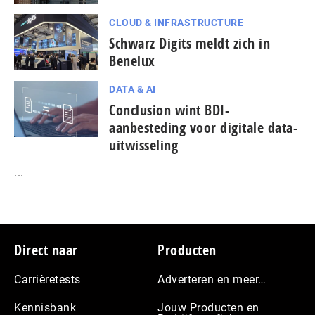
CLOUD & INFRASTRUCTURE
Schwarz Digits meldt zich in
Benelux
DATA & AI
Conclusion wint BDI-
aanbesteding voor digitale data-
uitwisseling
...
Footer
Direct naar
Producten
Carrièretests
Adverteren en meer…
Kennisbank
Jouw Producten en