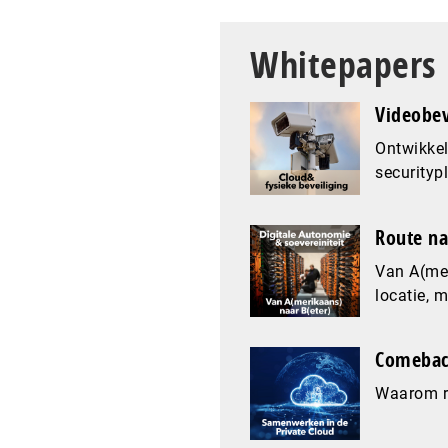
Whitepapers
Videobev
Ontwikkel
securityp
Route na
Van A(mer
locatie, 
Comeback
Waarom re