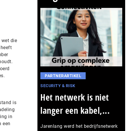
 wet die
 heeft
mber
houdt.
voerd
es.
PARTNERARTIKEL
SECURITY & RISK
Het netwerk is niet
stand is
langer een kabel,...
adeling
ing in
n een
Jarenlang werd het bedrijfsnetwerk