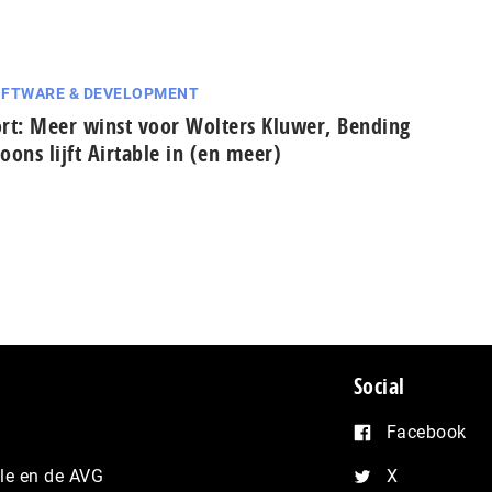
FTWARE & DEVELOPMENT
rt: Meer winst voor Wolters Kluwer, Bending
oons lijft Airtable in (en meer)
Social
Facebook
e en de AVG
X