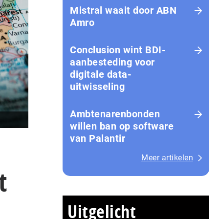
Mistral waait door ABN
Amro
Conclusion wint BDI-
aanbesteding voor
digitale data-
uitwisseling
Ambtenarenbonden
willen ban op software
van Palantir
Meer artikelen
t
Uitgelicht