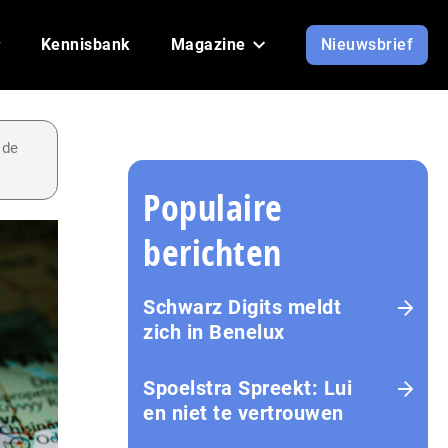
Kennisbank
Magazine
Nieuwsbrief
 de
Populaire
berichten
Schwarz Digits meldt
zich in Benelux
Spoelstra Spreekt: Lui
en niet te vertrouwen