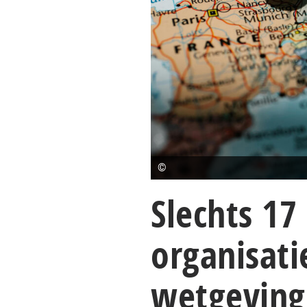
©
Slechts 17
organisati
wetgeving