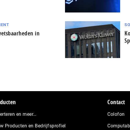
MENT
SO
wetsbaarheden in
Ko
Sp
ducten
Contact
erteren en meer…
Colofon
w Producten en Bedrijfsprofiel
Computabl