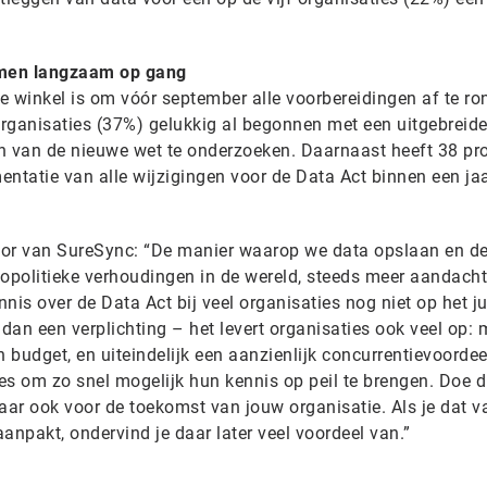
omen langzaam op gang
 winkel is om vóór september alle voorbereidingen af te ron
rganisaties (37%) gelukkig al begonnen met een uitgebreid
 van de nieuwe wet te onderzoeken. Daarnaast heeft 38 pr
entatie van alle wijzigingen voor de Data Act binnen een ja
tor van SureSync: “De manier waarop we data opslaan en de
eopolitieke verhoudingen in de wereld, steeds meer aandach
nnis over de Data Act bij veel organisaties nog niet op het ju
 dan een verplichting – het levert organisaties ook veel op: 
n budget, en uiteindelijk een aanzienlijk concurrentievoordee
s om zo snel mogelijk hun kennis op peil te brengen. Doe di
aar ook voor de toekomst van jouw organisatie. Als je dat v
anpakt, ondervind je daar later veel voordeel van.”