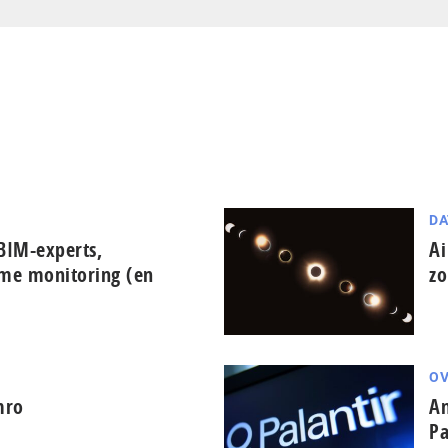
DA
BIM-experts,
Ai
ime monitoring (en
zo
OV
mro
Am
Pa