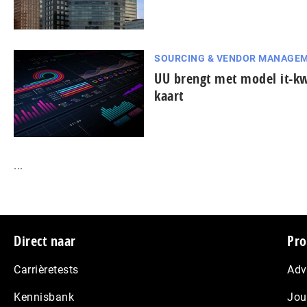
SOURCING & VENDOR MANAGE
UU brengt met model it-k
kaart
...
Footer
Direct naar
Pro
Carrièretests
Adv
Kennisbank
Jou