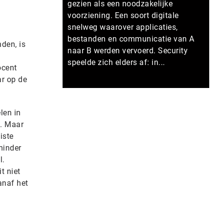
gezien als een noodzakelijke
voorziening. Een soort digitale
snelweg waarover applicaties,
bestanden en communicatie van A
den, is
naar B werden vervoerd. Security
e
speelde zich elders af: in...
ocent
ar op de
Meer persberichten
len in
t. Maar
iste
minder
l.
t niet
anaf het