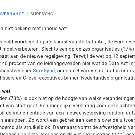
GOVERNANCE
SURESYNC
en niet bekend met inhoud wet
 slecht voorbereid op de komst van de Data Act, de Europese
U moet verbeteren. Slechts een op de zes organisaties (17%)
past aan de nieuwe regelgeving. Terwijl de wet op 12 septe
t 40 procent van de leidinggevenden niet wat de Data Act in
-dienstverlener
SureSync
, onderdeel van Visma, dat is uitge
issers en C-level executives binnen Nederlandse organisati
e wet
den (73%) is ook niet op de hoogte van welke veranderingen
et van start gaat. Een mogelijke verklaring voor deze achter
 bij de implementatie van een nieuwe wetgeving rondom dat
en aanlopen. Zo wordt een gebrek aan kennis over de uitvoer
noemd als struikelblok. Daarnaast vormt de afwezigheid va
tleggen van data voor een op de vijf organisaties (22%) een