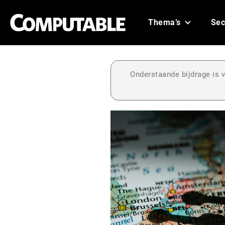
Thema’s
Sec
Onderstaande bijdrage is v