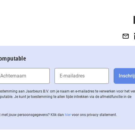
Computable
 toestemming aan Jaarbeurs B.V. om je naam en e-mailadres te verwerken voor het v
ble. Je kunt je toestemming te allen tijde intrekken via de af­meld­func­tie in de
 met jouw per­soons­ge­ge­vens? Klik dan
hier
voor ons privacy statement.