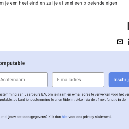
je een heel eind en zul je al snel een bloeiende eigen
Computable
 toestemming aan Jaarbeurs B.V. om je naam en e-mailadres te verwerken voor het v
ble. Je kunt je toestemming te allen tijde intrekken via de af­meld­func­tie in de
 met jouw per­soons­ge­ge­vens? Klik dan
hier
voor ons privacy statement.