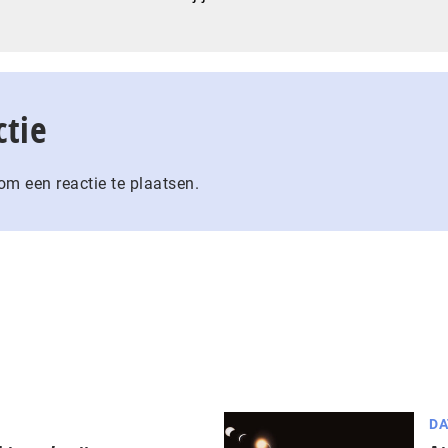
ctie
m een reactie te plaatsen.
DA