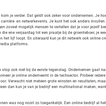
 kom je verder. Dat geldt ook zeker voor ondernemen. Je ho
carrière- en netwerkevents. Je kunt het ook anders invullen.
gen zoveel mogelijk mensen te vertellen dat je voor jezelf be
 die ene verjaardag tot een praatje bij de groenteboer, je we
n het lijf loopt. En uiteraard kun je dit netwerk ook online c
media platforms.
n stop ook niet bij de eerste tegenslag. Ondernemen gaat na
nneer je online onderneemt in de techsector. Probeer iedere
door. Verwacht niet meteen grote winsten en resultaten, maar
lleen dan kun je van je bedrijf een multinational maken, want
nnen was nog nooit zo toegankelijk. Een online bedrijf al he