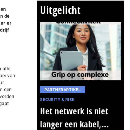
Uitgelicht
Een
in de
aar er
drijf
 alle
oei van
ur
m een
PARTNERARTIKEL
 worden
SECURITY & RISK
 gaat
Het netwerk is niet
langer een kabel,...