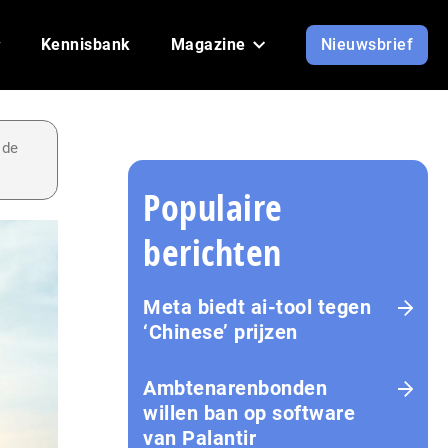
Kennisbank
Magazine
Nieuwsbrief
 de
Populaire
berichten
Meta biedt ai-tool tegen
‘Chinese’ prijzen
Ambtenarenbonden
willen ban op software
van Palantir