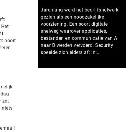
Jarenlang werd het bedrijfsnetwerk
gezien als een noodzakelijke
eft
voorziening. Een soort digitale
 Het
snelweg waarover applicaties,
nt
bestanden en communicatie van A
et nooit
naar B werden vervoerd. Security
reëren
speelde zich elders af: in...
Meer persberichten
melijk
 dag
 zet
 niets
lemaal!