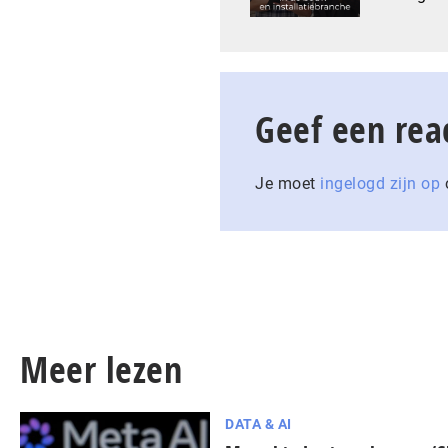
Geef een rea
Je moet
ingelogd zijn op
o
Meer lezen
DATA & AI