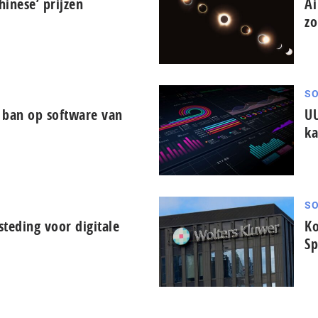
hinese’ prijzen
Ai
zo
SO
ban op software van
UU
k
SO
teding voor digitale
Ko
Sp