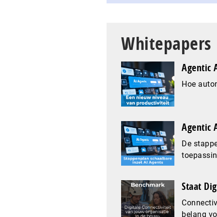
Whitepapers
Agentic A
Hoe auto
Agentic A
De stapp
toepassin
Staat Di
Connectiv
belang vo