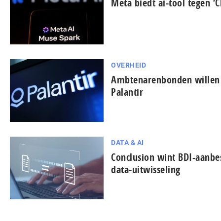
Meta biedt ai-tool tegen ‘C
OVERHEID
Ambtenarenbonden willen 
Palantir
DATA & AI
Conclusion wint BDI-aanbes
data-uitwisseling
...