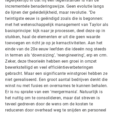
tegelijkertijd in dat hij een tegenstander is van de
incrementele benaderingswijze. Geen evolutie langs
de lijnen der geleidelijkheid, maar revolutie. "De
twintigste eeuw is geëindigd zoals die is begonnen:
met het wetenschappelijk management van Taylor als
basisprincipe: kijk naar je processen, deel deze op in
stukken, haal de elementen er uit die geen waarde
toevoegen en richt je op je kernactiviteiten. Aan het
einde van de 20e eeuw leefden die ideeën nog steeds
in termen als ‘downsizing’, ‘reengineering’, erp en crm.
Zeker, deze theorieën hebben een groei in omzet
bewerkstelligd en veel efficiëntieverbeteringen
gebracht. Maar een significante winstgroei hebben ze
niet gerealiseerd. Een groot aantal bedrijven denkt die
winst nu met fusies en overnames te kunnen behalen.
Er is nu sprake van een ‘mergermania’. Natuurlijk is
het nuttig om te consolideren, maar dat streven is
teveel gedreven door de wens om de kosten te
reduceren door overhead weg te snijden en personeel