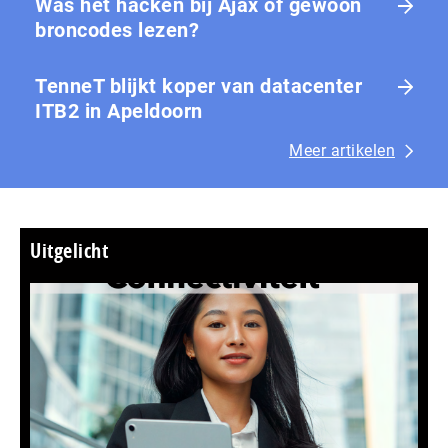
Was het hacken bij Ajax of gewoon
broncodes lezen?
TenneT blijkt koper van datacenter
ITB2 in Apeldoorn
Meer artikelen
Uitgelicht