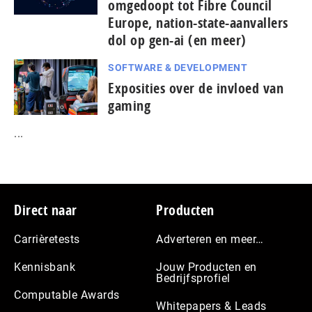
omgedoopt tot Fibre Council
Europe, nation-state-aanvallers
dol op gen-ai (en meer)
SOFTWARE & DEVELOPMENT
Exposities over de invloed van
gaming
...
Footer
Direct naar
Producten
Carrièretests
Adverteren en meer…
Kennisbank
Jouw Producten en
Bedrijfsprofiel
Computable Awards
Whitepapers & Leads