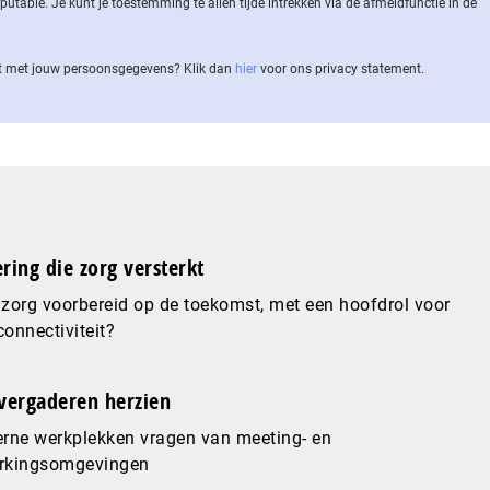
ble. Je kunt je toestemming te allen tijde intrekken via de af­meld­func­tie in de
 met jouw per­soons­ge­ge­vens? Klik dan
hier
voor ons privacy statement.
ering die zorg versterkt
 zorg voorbereid op de toekomst, met een hoofdrol voor
connectiviteit?
vergaderen herzien
rne werkplekken vragen van meeting- en
kingsomgevingen