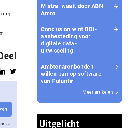
Mistral waait door ABN
Amro
 er op
Conclusion wint BDI-
en
aanbesteding voor
digitale data-
uitwisseling
Deel
Ambtenarenbonden
willen ban op software
van Palantir
Meer artikelen
Uitgelicht
erzenden