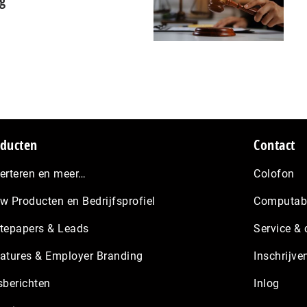
ng
ducten
Contact
erteren en meer…
Colofon
w Producten en Bedrijfsprofiel
Computabl
tepapers & Leads
Service & 
atures & Employer Branding
Inschrijve
sberichten
Inlog