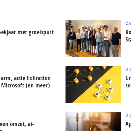
CA
oekjaar met groeispurt
Ko
St
DI
 arm, actie Extinction
Gr
 Microsoft (en meer)
so
DI
ijven omzet, ai-
Ap