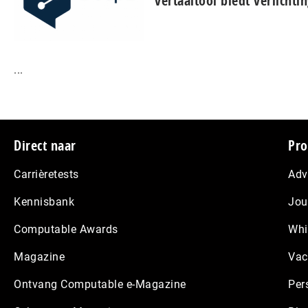
vertaaltool biedt verlichti
...
Footer
Direct naar
Pro
Carrièretests
Adv
Kennisbank
Jou
Computable Awards
Whi
Magazine
Vac
Ontvang Computable e-Magazine
Per