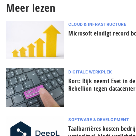
Meer lezen
CLOUD & INFRASTRUCTURE
Microsoft eindigt record b
DIGITALE WERKPLEK
Kort: Rijk neemt Eset in de
Rebellion tegen datacenter
SOFTWARE & DEVELOPMENT
Taal­bar­ri­è­res kosten bedr