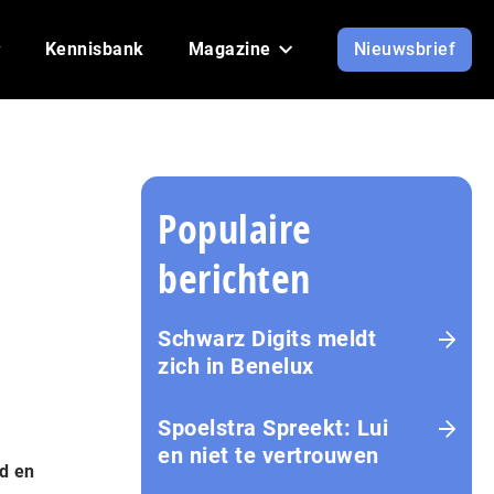
Kennisbank
Magazine
Nieuwsbrief
Populaire
berichten
Schwarz Digits meldt
zich in Benelux
Spoelstra Spreekt: Lui
en niet te vertrouwen
ld en