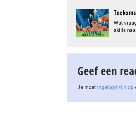
Toekomst
Wat vraag
skills naa
Geef een rea
Je moet
ingelogd zijn op
o