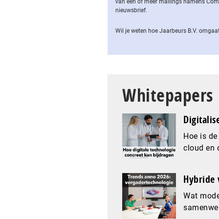
van een of meer mailings namens Computa
nieuwsbrief.
Wil je weten hoe Jaarbeurs B.V. omgaat
Whitepapers
Digitalis
Hoe is de
cloud en 
Hybride 
Wat mode
samenwer