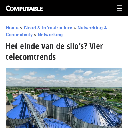
Home
»
Cloud & Infrastructure
»
Networking &
Connectivity
»
Networking
Het einde van de silo’s? Vier
telecomtrends