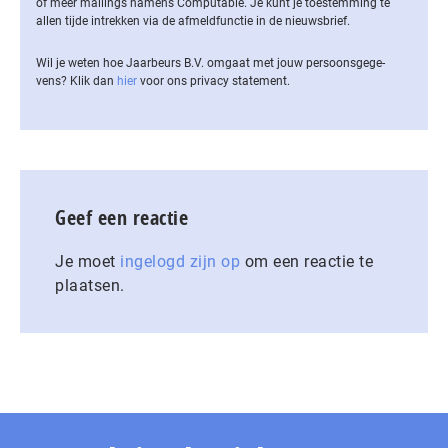
of meer mailings namens Computable. Je kunt je toestemming te
allen tijde intrekken via de af­meld­func­tie in de nieuwsbrief.
Wil je weten hoe Jaarbeurs B.V. omgaat met jouw per­soons­ge­ge­
vens? Klik dan
hier
voor ons privacy statement.
Geef een reactie
Je moet
ingelogd zijn op
om een reactie te
plaatsen.