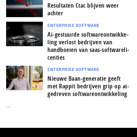
Resultaten Ctac blijven weer
achter
ENTERPRISE SOFTWARE
Ai-gestuurde soft­wa­re­ont­wik­ke­
ling verlost bedrijven van
handboeien van saas-soft­wa­re­li­
cen­ties
ENTERPRISE SOFTWARE
Nieuwe Baan-generatie geeft
met Rappit bedrijven grip op ai-
gedreven softwareontwikkeling
...