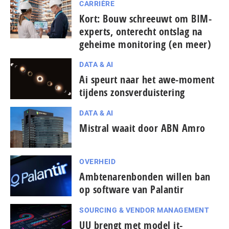
CARRIÈRE
Kort: Bouw schreeuwt om BIM-
experts, onterecht ontslag na
geheime monitoring (en meer)
DATA & AI
Ai speurt naar het awe-moment
tijdens zonsverduistering
DATA & AI
Mistral waait door ABN Amro
OVERHEID
Ambtenarenbonden willen ban
op software van Palantir
SOURCING & VENDOR MANAGEMENT
UU brengt met model it-