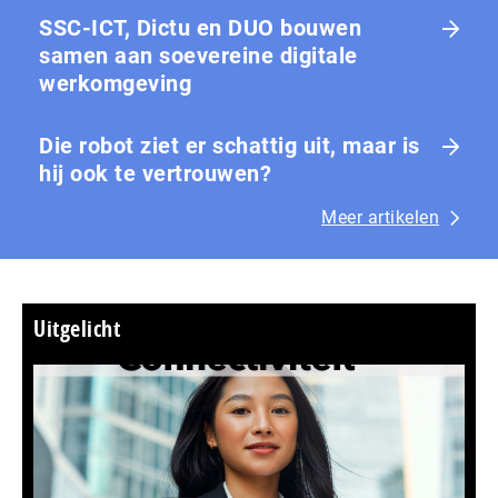
SSC-ICT, Dictu en DUO bouwen
samen aan soevereine digitale
werkomgeving
Die robot ziet er schattig uit, maar is
hij ook te vertrouwen?
Meer artikelen
Uitgelicht