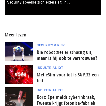
Security speelde zich elders af: in...
Meer persberichten
Meer lezen
SECURITY & RISK
Die robot ziet er schattig uit,
maar is hij ook te vertrouwen?
INDUSTRIAL IOT
Met eSim voor iot is SGP.32 een
feit
INDUSTRIAL IOT
Kort: Epe meldt cy­berin­braak,
Twente krijgt fotonica-fabriek