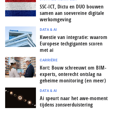
SSC-ICT, Dictu en DUO bouwen
samen aan soevereine digitale
werkomgeving
DATA & AI
Kwestie van integratie: waarom
Europese tech­gi­gan­ten scoren
met ai
CARRIÈRE
Kort: Bouw schreeuwt om BIM-
experts, onterecht ontslag na
geheime monitoring (en meer)
DATA & AI
Ai speurt naar het awe-moment
tijdens zonsverduistering
...