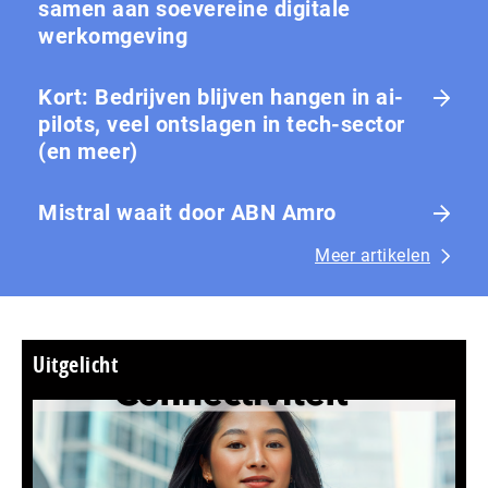
samen aan soevereine digitale
werkomgeving
Kort: Bedrijven blijven hangen in ai-
pilots, veel ontslagen in tech-sector
(en meer)
Mistral waait door ABN Amro
Meer artikelen
Uitgelicht