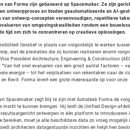
n van Forma zijn gebaseerd op Spacemaker. Ze zijn geric
- en ontwerpproces en bieden geautomatiseerde en AI-ges
n van ontwerp-concepten vereenvoudigen, repetitieve take
 evalueren van omgevingskwaliteiten rondom een bouwloca
e tijd om zich te concentreren op creatieve oplossingen.
xibiliteit iteratief in plaats van volgordelijk te werken tusse
erp, wat de prestaties die zij kunnen realiseren enorm vergro
Vice President Architecture, Engineering & Construction (AE
. “Van het snel evalueren van een groot aantal factoren – v
nele energie – tot het verplaatsen van rekentaken naar de c
en Revit. Forma levert een grote meerwaarde op voor onze
van Spacemaker zegt blij te zijn met Autodesk Forma de vol
 markt te kunnen brengen. Hij leidt de Unified Design-afdel
resultaatgericht ontwerpen in één platform te introduceren 
te bereiken, moet je alle beschikbare data zo vroeg mogelijk 
edt architecten datagestuurde inzichten en helpt hen besli