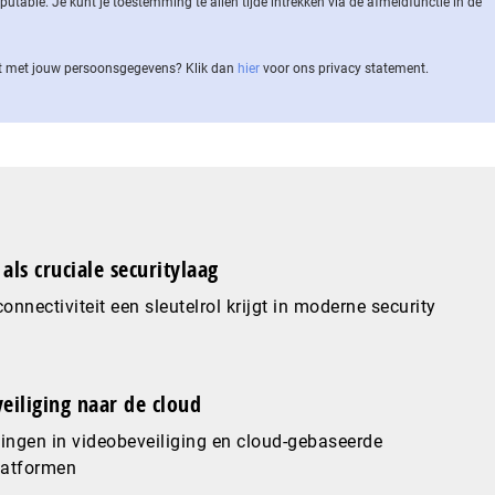
ble. Je kunt je toestemming te allen tijde intrekken via de af­meld­func­tie in de
 met jouw per­soons­ge­ge­vens? Klik dan
hier
voor ons privacy statement.
als cruciale securitylaag
nnectiviteit een sleutelrol krijgt in moderne security
eiliging naar de cloud
ingen in videobeveiliging en cloud-gebaseerde
latformen