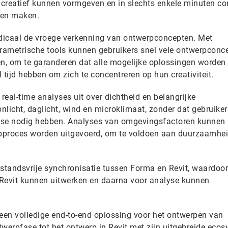
 creatief kunnen vormgeven en in slechts enkele minuten c
nen maken.
dicaal de vroege verkenning van ontwerpconcepten. Met
rametrische tools kunnen gebruikers snel vele ontwerpconc
en, om te garanderen dat alle mogelijke oplossingen worden
 tijd hebben om zich te concentreren op hun creativiteit.
 real-time analyses uit over dichtheid en belangrijke
licht, daglicht, wind en microklimaat, zonder dat gebruiker
ise nodig hebben. Analyses van omgevingsfactoren kunnen
pproces worden uitgevoerd, om te voldoen aan duurzaamhe
estandsvrije synchronisatie tussen Forma en Revit, waardoor
 Revit kunnen uitwerken en daarna voor analyse kunnen
en volledige end-to-end oplossing voor het ontwerpen van
erpfase tot het ontwerp in Revit met zijn uitgebreide eco