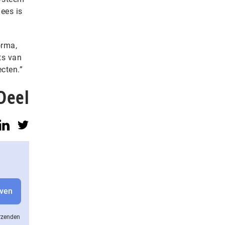
ees is
orma,
ts van
cten.”
Deel
erzenden