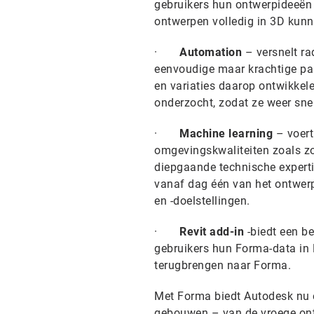
gebruikers hun ontwerpideeën
ontwerpen volledig in 3D kun
·
Automation
– versnelt ra
eenvoudige maar krachtige pa
en variaties daarop ontwikkel
onderzocht, zodat ze weer snel
·
Machine learning
– voert
omgevingskwaliteiten zoals zon
diepgaande technische expert
vanaf dag één van het ontwer
en -doelstellingen.
·
Revit add-in
-biedt een b
gebruikers hun Forma-data in
terugbrengen naar Forma.
Met Forma biedt Autodesk nu e
gebouwen – van de vroege ontw