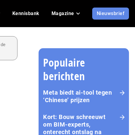
Kennisbank
Magazine
Nieuwsbrief
 de
Populaire
berichten
Meta biedt ai-tool tegen
‘Chinese’ prijzen
Kort: Bouw schreeuwt
om BIM-experts,
onterecht ontslag na