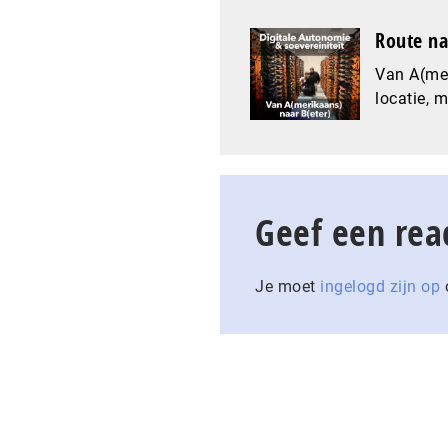
Route na
Van A(mer
locatie, 
Geef een rea
Je moet
ingelogd zijn op
o