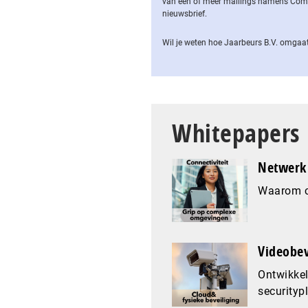
van een of meer mailings namens Computa
nieuwsbrief.
Wil je weten hoe Jaarbeurs B.V. omgaat
Whitepapers
Netwerk 
Waarom co
Videobev
Ontwikkel
securityp