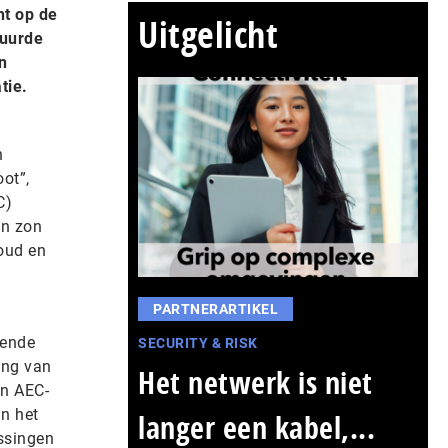
ht op de
Uitgelicht
tuurde
n
tie.
n
ot”,
C)
an zon
loud en
PARTNERARTIKEL
gende
SECURITY & RISK
ing van
Het netwerk is niet
in AEC-
in het
langer een kabel,...
ssingen