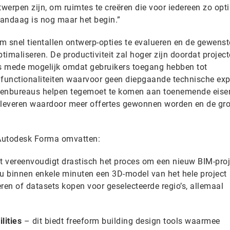
twerpen zijn, om ruimtes te creëren die voor iedereen zo opt
vandaag is nog maar het begin.”
m snel tientallen ontwerp-opties te evalueren en de gewenst
timaliseren. De productiviteit zal hoger zijn doordat projec
s mede mogelijk omdat gebruikers toegang hebben tot
functionaliteiten waarvoor geen diepgaande technische exp
tectenbureaus helpen tegemoet te komen aan toenemende eise
te leveren waardoor meer offertes gewonnen worden en de gro
.
Autodesk Forma omvatten:
t vereenvoudigt drastisch het proces om een nieuw BIM-proj
nu binnen enkele minuten een 3D-model van het hele project
ren of datasets kopen voor geselecteerde regio’s, allemaal
lities
– dit biedt freeform building design tools waarmee